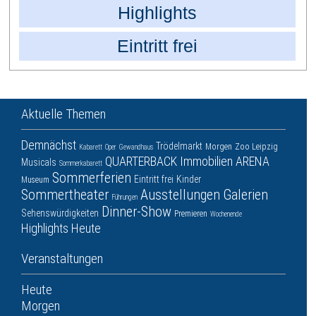
Highlights
Eintritt frei
Aktuelle Themen
Demnächst
Trödelmarkt
Morgen
Zoo Leipzig
Kabarett
Oper
Gewandhaus
QUARTERBACK Immobilien ARENA
Musicals
Sommerkabarett
Sommerferien
Eintritt frei
Kinder
Museum
Sommertheater
Ausstellungen
Galerien
Führungen
Dinner-Show
Sehenswürdigkeiten
Premieren
Wochenende
Highlights
Heute
Veranstaltungen
Heute
Morgen