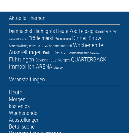
Aktuelle Themen
Demnächst
Highlights
Heute
Zoo Leipzig
Sommerferien
Dinner-Show
Trödelmarkt
Premieren
Kabarett
Kinder
Wochenende
Sehenswürdigkeiten
Sommerkabarett
Musicals
Ausstellungen
Eintritt frei
Sommertheater
Oper
Galerien
Führungen
QUARTERBACK
Gewandhaus
Morgen
Immobilien ARENA
Museum
Veranstaltungen
Heute
Morgen
kostenlos
Wochenende
Ausstellungen
Detailsuche