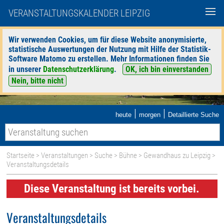
VERANSTALTUNGSKALENDER LEIPZIG
Wir verwenden Cookies, um für diese Website anonymisierte,
statistische Auswertungen der Nutzung mit Hilfe der Statistik-
Software Matomo zu erstellen. Mehr Informationen finden Sie
in unserer
Datenschutzerklärung
.
OK, ich bin einverstanden
Nein, bitte nicht
|
|
heute
morgen
Detaillierte Suche
Startseite
>
Veranstaltungen
>
Suche
>
Bühne
>
Gewandhaus zu Leipzig
>
Veranstaltungsdetails
Diese Veranstaltung ist bereits vorbei.
Veranstaltungsdetails