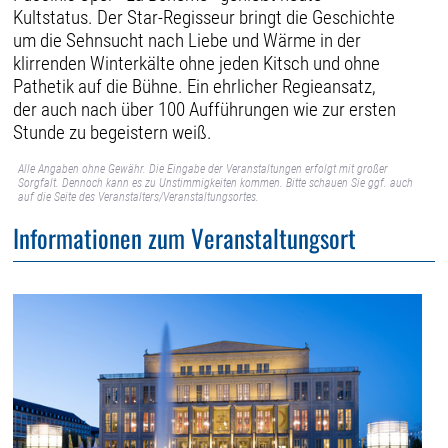
Kultstatus. Der Star-Regisseur bringt die Geschichte
um die Sehnsucht nach Liebe und Wärme in der
klirrenden Winterkälte ohne jeden Kitsch und ohne
Pathetik auf die Bühne. Ein ehrlicher Regieansatz,
der auch nach über 100 Aufführungen wie zur ersten
Stunde zu begeistern weiß.
Alle Angaben ohne Gewähr. Die Eingabe der Veranstaltungen erfolgt mit großer
Sorgfalt. Dennoch kann es zu Unstimmigkeiten kommen. Bitte schauen Sie ggf. auch
auf die Seite des Veranstalters/Veranstaltungsortes.
Informationen zum Veranstaltungsort