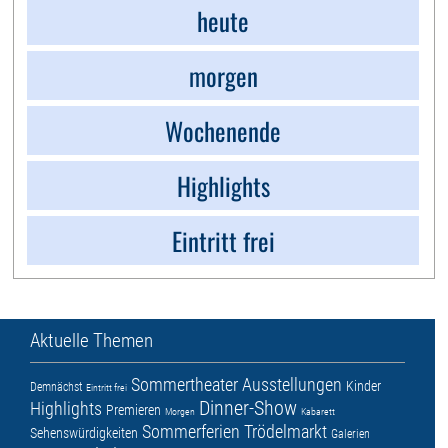
heute
morgen
Wochenende
Highlights
Eintritt frei
Aktuelle Themen
Sommertheater
Ausstellungen
Kinder
Demnächst
Eintritt frei
Dinner-Show
Highlights
Premieren
Morgen
Kabarett
Sommerferien
Trödelmarkt
Sehenswürdigkeiten
Galerien