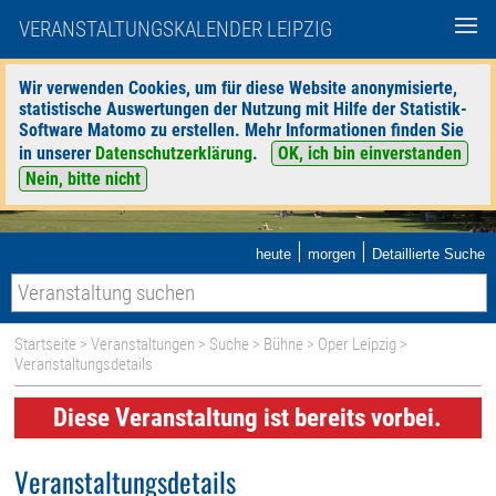
VERANSTALTUNGSKALENDER LEIPZIG
Wir verwenden Cookies, um für diese Website anonymisierte,
statistische Auswertungen der Nutzung mit Hilfe der Statistik-
Software Matomo zu erstellen. Mehr Informationen finden Sie
in unserer
Datenschutzerklärung
.
OK, ich bin einverstanden
Nein, bitte nicht
|
|
heute
morgen
Detaillierte Suche
Startseite
>
Veranstaltungen
>
Suche
>
Bühne
>
Oper Leipzig
>
Veranstaltungsdetails
Diese Veranstaltung ist bereits vorbei.
Veranstaltungsdetails