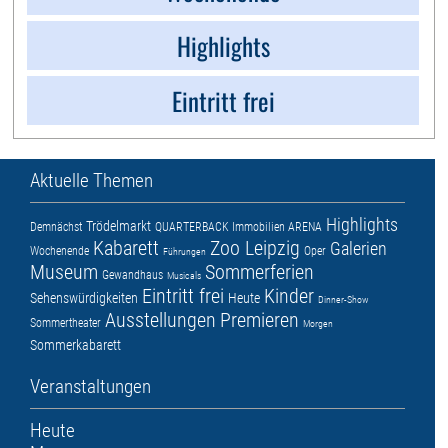
Highlights
Eintritt frei
Aktuelle Themen
Highlights
Trödelmarkt
Demnächst
QUARTERBACK Immobilien ARENA
Kabarett
Zoo Leipzig
Galerien
Wochenende
Oper
Führungen
Museum
Sommerferien
Gewandhaus
Musicals
Eintritt frei
Kinder
Sehenswürdigkeiten
Heute
Dinner-Show
Ausstellungen
Premieren
Sommertheater
Morgen
Sommerkabarett
Veranstaltungen
Heute