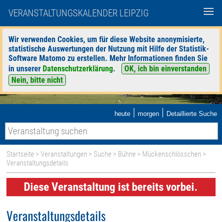
VERANSTALTUNGSKALENDER LEIPZIG
Wir verwenden Cookies, um für diese Website anonymisierte,
statistische Auswertungen der Nutzung mit Hilfe der Statistik-
Software Matomo zu erstellen. Mehr Informationen finden Sie
in unserer
Datenschutzerklärung
.
OK, ich bin einverstanden
Nein, bitte nicht
|
|
heute
morgen
Detaillierte Suche
Startseite
>
Veranstaltungen
>
Suche
>
Bühne
>
Mückenschlösschen
>
Veranstaltungsdetails
Diese Veranstaltung ist bereits vorbei.
Veranstaltungsdetails