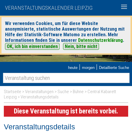
VERANSTALTUNGSKALENDER LEIPZIG
Wir verwenden Cookies, um für diese Website
anonymisierte, statistische Auswertungen der Nutzung mit
Hilfe der Statistik-Software Matomo zu erstellen. Mehr
Informationen finden Sie in unserer
Datenschutzerklärung
.
OK, ich bin einverstanden
Nein, bitte nicht
|
|
heute
morgen
Detaillierte Suche
Startseite
>
Veranstaltungen
>
Suche
>
Bühne
>
Central Kabarett
Leipzig
> Veranstaltungsdetails
Diese Veranstaltung ist bereits vorbei.
Veranstaltungsdetails