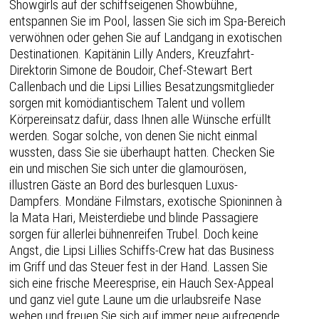
Showgirls auf der schiffseigenen Showbühne,
entspannen Sie im Pool, lassen Sie sich im Spa-Bereich
verwöhnen oder gehen Sie auf Landgang in exotischen
Destinationen. Kapitänin Lilly Anders, Kreuzfahrt-
Direktorin Simone de Boudoir, Chef-Stewart Bert
Callenbach und die Lipsi Lillies Besatzungsmitglieder
sorgen mit komödiantischem Talent und vollem
Körpereinsatz dafür, dass Ihnen alle Wünsche erfüllt
werden. Sogar solche, von denen Sie nicht einmal
wussten, dass Sie sie überhaupt hatten. Checken Sie
ein und mischen Sie sich unter die glamourösen,
illustren Gäste an Bord des burlesquen Luxus-
Dampfers. Mondäne Filmstars, exotische Spioninnen à
la Mata Hari, Meisterdiebe und blinde Passagiere
sorgen für allerlei bühnenreifen Trubel. Doch keine
Angst, die Lipsi Lillies Schiffs-Crew hat das Business
im Griff und das Steuer fest in der Hand. Lassen Sie
sich eine frische Meeresprise, ein Hauch Sex-Appeal
und ganz viel gute Laune um die urlaubsreife Nase
wehen und freuen Sie sich auf immer neue aufregende