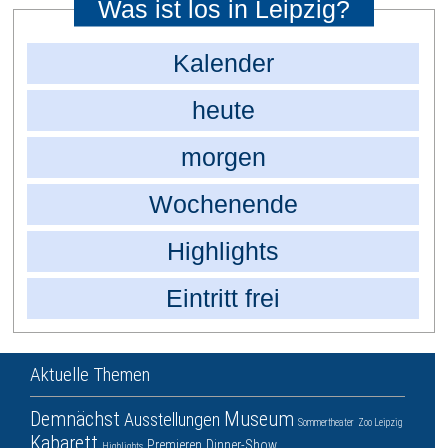
Was ist los in Leipzig?
Kalender
heute
morgen
Wochenende
Highlights
Eintritt frei
Aktuelle Themen
Demnächst
Museum
Ausstellungen
Sommertheater
Zoo Leipzig
Kabarett
Premieren
Dinner-Show
Highlights