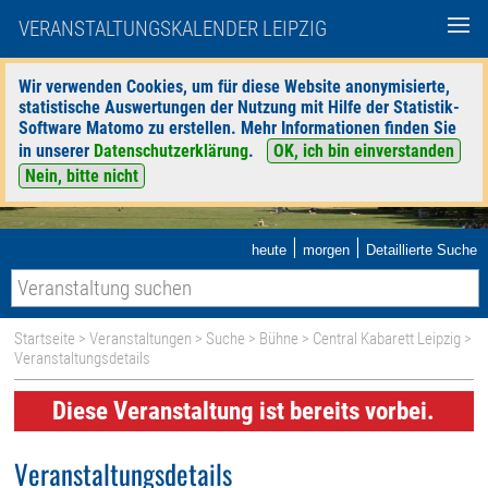
VERANSTALTUNGSKALENDER LEIPZIG
Wir verwenden Cookies, um für diese Website anonymisierte,
statistische Auswertungen der Nutzung mit Hilfe der Statistik-
Software Matomo zu erstellen. Mehr Informationen finden Sie
in unserer
Datenschutzerklärung
.
OK, ich bin einverstanden
Nein, bitte nicht
|
|
heute
morgen
Detaillierte Suche
Startseite
>
Veranstaltungen
>
Suche
>
Bühne
>
Central Kabarett Leipzig
>
Veranstaltungsdetails
Diese Veranstaltung ist bereits vorbei.
Veranstaltungsdetails