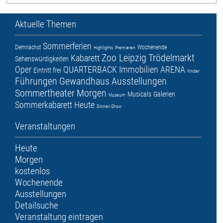
Aktuelle Themen
Sommerferien
Demnächst
Wochenende
Highlights
Premieren
Zoo Leipzig
Trödelmarkt
Kabarett
Sehenswürdigkeiten
Oper
QUARTERBACK Immobilien ARENA
Eintritt frei
Kinder
Führungen
Gewandhaus
Ausstellungen
Sommertheater
Morgen
Musicals
Galerien
Museum
Sommerkabarett
Heute
Dinner-Show
Veranstaltungen
Heute
Morgen
kostenlos
Wochenende
Ausstellungen
Detailsuche
Veranstaltung eintragen