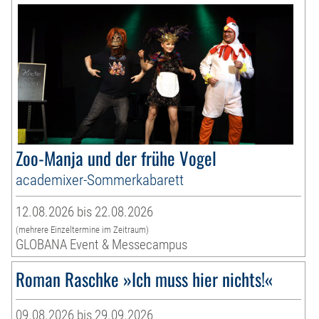
Zoo-Manja und der frühe Vogel
academixer-Sommerkabarett
12.08.2026 bis 22.08.2026
(mehrere Einzeltermine im Zeitraum)
GLOBANA Event & Messecampus
Roman Raschke »Ich muss hier nichts!«
09.08.2026 bis 29.09.2026