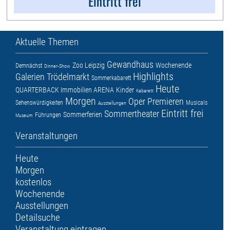
Eintritt frei
Aktuelle Themen
Gewandhaus
Zoo Leipzig
Wochenende
Demnächst
Dinner-Show
Highlights
Galerien
Trödelmarkt
Sommerkabarett
Heute
QUARTERBACK Immobilien ARENA
Kinder
Kabarett
Morgen
Oper
Premieren
Sehenswürdigkeiten
Musicals
Ausstellungen
Eintritt frei
Sommertheater
Sommerferien
Führungen
Museum
Veranstaltungen
Heute
Morgen
kostenlos
Wochenende
Ausstellungen
Detailsuche
Veranstaltung eintragen