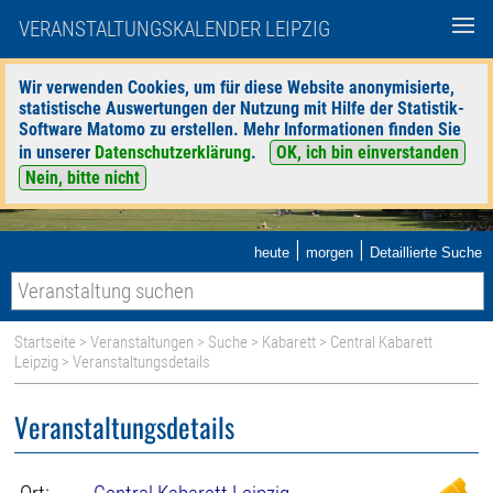
VERANSTALTUNGSKALENDER LEIPZIG
Wir verwenden Cookies, um für diese Website anonymisierte,
statistische Auswertungen der Nutzung mit Hilfe der Statistik-
Software Matomo zu erstellen. Mehr Informationen finden Sie
in unserer
Datenschutzerklärung
.
OK, ich bin einverstanden
Nein, bitte nicht
|
|
heute
morgen
Detaillierte Suche
Startseite
>
Veranstaltungen
>
Suche
>
Kabarett
>
Central Kabarett
Leipzig
> Veranstaltungsdetails
Veranstaltungsdetails