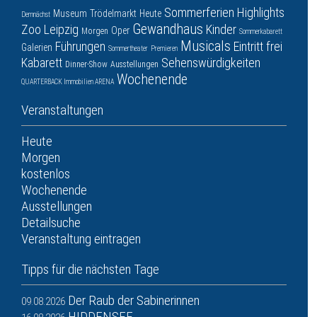
Sommerferien
Highlights
Museum
Trödelmarkt
Heute
Demnächst
Gewandhaus
Zoo Leipzig
Kinder
Oper
Morgen
Sommerkabarett
Musicals
Führungen
Eintritt frei
Galerien
Sommertheater
Premieren
Kabarett
Sehenswürdigkeiten
Dinner-Show
Ausstellungen
Wochenende
QUARTERBACK Immobilien ARENA
Veranstaltungen
Heute
Morgen
kostenlos
Wochenende
Ausstellungen
Detailsuche
Veranstaltung eintragen
Tipps für die nächsten Tage
Der Raub der Sabinerinnen
09.08.2026
HIDDENSEE