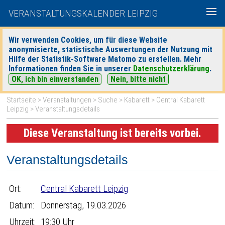
VERANSTALTUNGSKALENDER LEIPZIG
Wir verwenden Cookies, um für diese Website
anonymisierte, statistische Auswertungen der Nutzung mit
|
|
Hilfe der Statistik-Software Matomo zu erstellen. Mehr
heute
morgen
Detaillierte Suche
Informationen finden Sie in unserer
Datenschutzerklärung
.
OK, ich bin einverstanden
Nein, bitte nicht
Startseite
>
Veranstaltungen
>
Suche
>
Kabarett
>
Central Kabarett
Leipzig
> Veranstaltungsdetails
Diese Veranstaltung ist bereits vorbei.
Veranstaltungsdetails
Ort:
Central Kabarett Leipzig
Datum:
Donnerstag, 19.03.2026
Uhrzeit:
19:30 Uhr