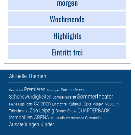
morgen
Wochenende
Highlights
Eintritt frei
Aktuelle Themen
Premieren
Sommerferien
Demnächst
Führungen
Sommertheater
Sehenswürdigkeiten
Sommerkabarett
Galerien
Kabarett
Oper
Museum
Heute
Highlights
Eintritt frei
Morgen
Zoo Leipzig
QUARTERBACK
Trödelmarkt
Dinner-Show
Immobilien ARENA
Musicals
Gewandhaus
Wochenende
Ausstellungen
Kinder