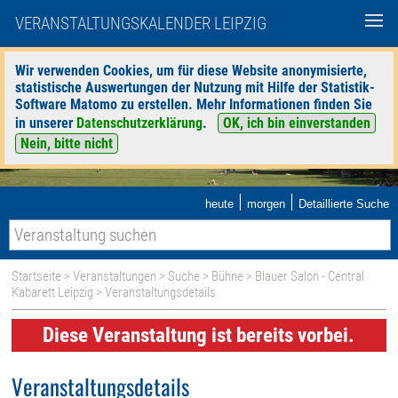
VERANSTALTUNGSKALENDER LEIPZIG
Wir verwenden Cookies, um für diese Website anonymisierte,
statistische Auswertungen der Nutzung mit Hilfe der Statistik-
Software Matomo zu erstellen. Mehr Informationen finden Sie
in unserer
Datenschutzerklärung
.
OK, ich bin einverstanden
Nein, bitte nicht
|
|
heute
morgen
Detaillierte Suche
Startseite
>
Veranstaltungen
>
Suche
>
Bühne
>
Blauer Salon - Central
Kabarett Leipzig
> Veranstaltungsdetails
Diese Veranstaltung ist bereits vorbei.
Veranstaltungsdetails