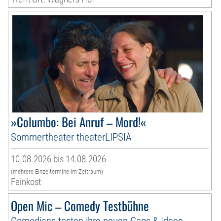
»Columbo: Bei Anruf – Mord!«
Sommertheater theaterLIPSIA
10.08.2026 bis 14.08.2026
(mehrere Einzeltermine im Zeitraum)
Feinkost
Open Mic – Comedy Testbühne
Comedians testen ihre neuen Gags & Ideen