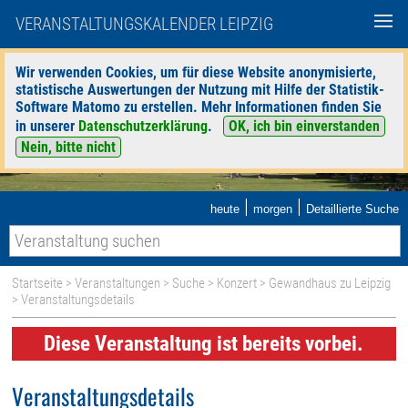
VERANSTALTUNGSKALENDER LEIPZIG
Wir verwenden Cookies, um für diese Website anonymisierte,
statistische Auswertungen der Nutzung mit Hilfe der Statistik-
Software Matomo zu erstellen. Mehr Informationen finden Sie
in unserer
Datenschutzerklärung
.
OK, ich bin einverstanden
Nein, bitte nicht
|
|
heute
morgen
Detaillierte Suche
Startseite
>
Veranstaltungen
>
Suche
>
Konzert
>
Gewandhaus zu Leipzig
> Veranstaltungsdetails
Diese Veranstaltung ist bereits vorbei.
Veranstaltungsdetails