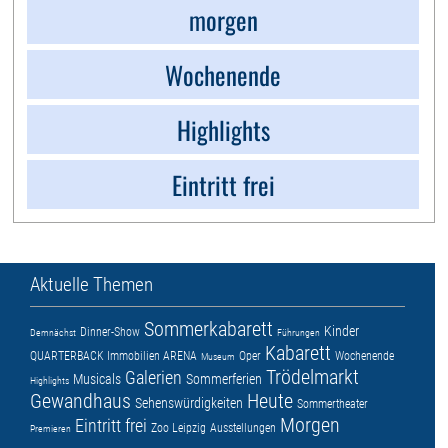
morgen
Wochenende
Highlights
Eintritt frei
Aktuelle Themen
Sommerkabarett
Kinder
Dinner-Show
Demnächst
Führungen
Kabarett
QUARTERBACK Immobilien ARENA
Oper
Wochenende
Museum
Trödelmarkt
Galerien
Musicals
Sommerferien
Highlights
Gewandhaus
Heute
Sehenswürdigkeiten
Sommertheater
Morgen
Eintritt frei
Zoo Leipzig
Ausstellungen
Premieren