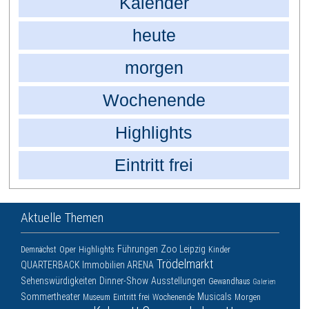
Kalender
heute
morgen
Wochenende
Highlights
Eintritt frei
Aktuelle Themen
Führungen
Zoo Leipzig
Demnächst
Oper
Highlights
Kinder
Trödelmarkt
QUARTERBACK Immobilien ARENA
Sehenswürdigkeiten
Dinner-Show
Ausstellungen
Gewandhaus
Galerien
Sommertheater
Musicals
Museum
Eintritt frei
Wochenende
Morgen