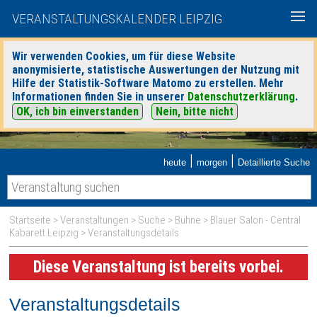
VERANSTALTUNGSKALENDER LEIPZIG
Wir verwenden Cookies, um für diese Website
anonymisierte, statistische Auswertungen der Nutzung mit
Hilfe der Statistik-Software Matomo zu erstellen. Mehr
Informationen finden Sie in unserer
Datenschutzerklärung
.
OK, ich bin einverstanden
Nein, bitte nicht
|
|
heute
morgen
Detaillierte Suche
Startseite
>
Veranstaltungen
>
Suche
>
Bühne
>
Blauer Salon - Central
Kabarett Leipzig
> Veranstaltungsdetails
Diese Veranstaltung ist bereits vorbei.
Veranstaltungsdetails