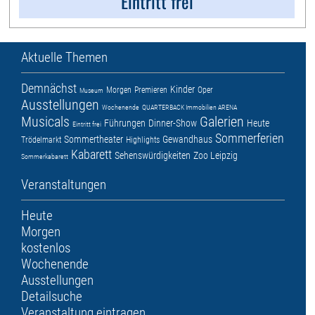
Eintritt frei
Aktuelle Themen
Demnächst
Kinder
Morgen
Premieren
Oper
Museum
Ausstellungen
Wochenende
QUARTERBACK Immobilien ARENA
Musicals
Galerien
Führungen
Dinner-Show
Heute
Eintritt frei
Sommerferien
Sommertheater
Gewandhaus
Trödelmarkt
Highlights
Kabarett
Sehenswürdigkeiten
Zoo Leipzig
Sommerkabarett
Veranstaltungen
Heute
Morgen
kostenlos
Wochenende
Ausstellungen
Detailsuche
Veranstaltung eintragen