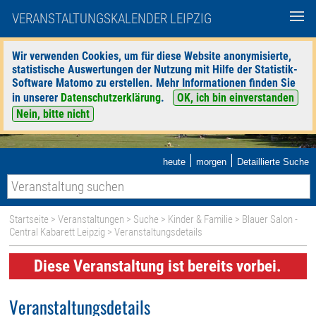
VERANSTALTUNGSKALENDER LEIPZIG
Wir verwenden Cookies, um für diese Website anonymisierte,
statistische Auswertungen der Nutzung mit Hilfe der Statistik-
Software Matomo zu erstellen. Mehr Informationen finden Sie
in unserer
Datenschutzerklärung
.
OK, ich bin einverstanden
Nein, bitte nicht
|
|
heute
morgen
Detaillierte Suche
Startseite
>
Veranstaltungen
>
Suche
>
Kinder & Familie
>
Blauer Salon -
Central Kabarett Leipzig
> Veranstaltungsdetails
Diese Veranstaltung ist bereits vorbei.
Veranstaltungsdetails