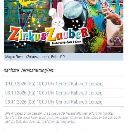
Magic Riech »Zirkuszauber«, Foto: PR
nächste Veranstaltung/en:
19.09.2026 (Sa) 10:00 Uhr Central Kabarett Leipzig
03.10.2026 (Sa) 10:00 Uhr Central Kabarett Leipzig
08.11.2026 (So) 10:00 Uhr Central Kabarett Leipzig
Alle Angaben ohne Gewähr. Die Eingabe der Veranstaltungen erfolgt mit großer
Sorgfalt. Dennoch kann es zu Unstimmigkeiten kommen. Bitte schauen Sie ggf. auch
auf die Seite des Veranstalters/Veranstaltungsortes.