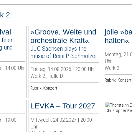
k 2
ival
»Groove, Weite und
jolle »b
 feiert
orchestrale Kraft«
halten« 
ig und
JJO Sachsen plays the
Montag, 21.0
music of Reini P.-Schmölzer
Uhr
 | 14:00 Uhr
Werk 2
Freitag, 14.08.2026 | 20:00 Uhr
Werk 2, Halle D
Rubrik: Konzert
Rubrik: Konzert
LEVKA – Tour 2027
 | 19:00
Mittwoch, 24.02.2027 | 20:00
Uhr