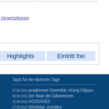
 Veranstaltungen
Highlights
Eintritt frei
Tipps für die nächsten Tage
academixer-Ensemble »König Ödipus«
07.08.2026
Der Raub der Sabinerinnen
08.08.2026
HIDDENSEE
16.08.2026
Silverblue Joyriders
07.08.2026