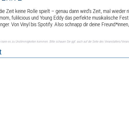
Zeit keine Rolle spielt – genau dann wird’s Zeit, mal wieder 
om, fulilicious und Young Eddy das perfekte musikalische Fest:
er. Von Vinyl bis Spotify. Also schnapp dir deine Freund*innen,
ch kann es zu Unstimmigkeiten kommen. Bitte schauen Sie ggf. auch auf die Seite des Veranstalters/Verans
t