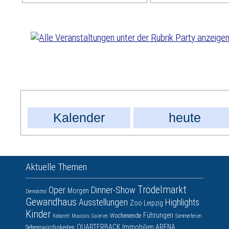
Kalender
heute
Aktuelle Themen
Trödelmarkt
Oper
Dinner-Show
Morgen
Demnächst
Gewandhaus
Ausstellungen
Highlights
Zoo Leipzig
Kinder
Führungen
Wochenende
Kabarett
Musicals
Galerien
Sommerferien
QUARTERBACK Immobilien ARENA
Sehenswürdigkeiten