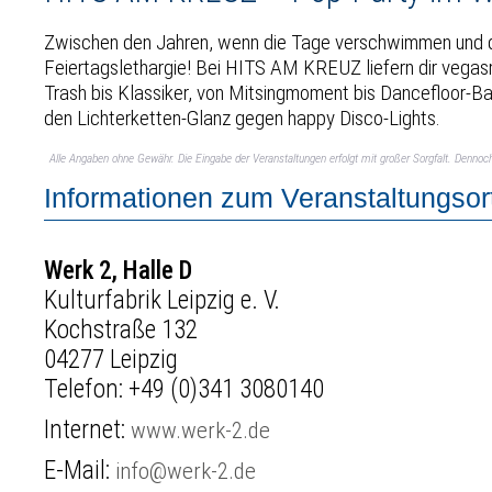
Zwischen den Jahren, wenn die Tage verschwimmen und die 
Feiertagslethargie! Bei HITS AM KREUZ liefern dir vegasm
Trash bis Klassiker, von Mitsingmoment bis Dancefloor-Bang
den Lichterketten-Glanz gegen happy Disco-Lights.
Alle Angaben ohne Gewähr. Die Eingabe der Veranstaltungen erfolgt mit großer Sorgfalt. Denno
Informationen zum Veranstaltungsor
Werk 2, Halle D
Kulturfabrik Leipzig e. V.
Kochstraße 132
04277 Leipzig
Telefon:
+49 (0)341 3080140
Internet:
www.werk-2.de
E-Mail:
info@werk-2.de