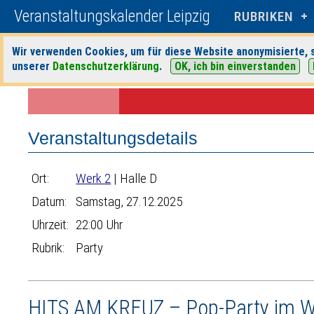
Veranstaltungskalender Leipzig
RUBRIKEN
Wir verwenden Cookies, um für diese Website anonymisierte, s
unserer
Datenschutzerklärung
.
OK, ich bin einverstanden
Startseite
>
Veranstaltungen
>
Suche
>
Party
>
Werk 2
> Veranstaltun
Veranstaltungsdetails
Ort:
Werk 2
| Halle D
Datum:
Samstag, 27.12.2025
Uhrzeit:
22:00 Uhr
Rubrik:
Party
HITS AM KREUZ – Pop-Party im 