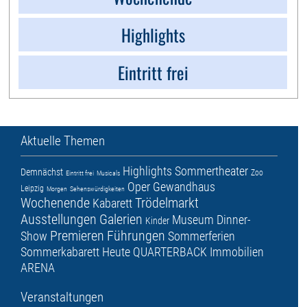
Highlights
Eintritt frei
Aktuelle Themen
Highlights
Sommertheater
Demnächst
Zoo
Eintritt frei
Musicals
Oper
Gewandhaus
Leipzig
Morgen
Sehenswürdigkeiten
Wochenende
Trödelmarkt
Kabarett
Ausstellungen
Galerien
Museum
Dinner-
Kinder
Premieren
Führungen
Show
Sommerferien
Sommerkabarett
Heute
QUARTERBACK Immobilien
ARENA
Veranstaltungen