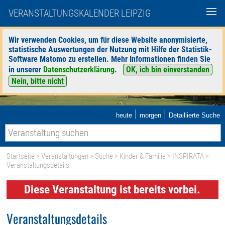
VERANSTALTUNGSKALENDER LEIPZIG
Wir verwenden Cookies, um für diese Website anonymisierte,
statistische Auswertungen der Nutzung mit Hilfe der Statistik-
Software Matomo zu erstellen. Mehr Informationen finden Sie
in unserer
Datenschutzerklärung
.
OK, ich bin einverstanden
Nein, bitte nicht
|
|
heute
morgen
Detaillierte Suche
Startseite
>
Veranstaltungen
>
Suche
>
Kinder & Familie
>
INSPIRATA
>
Veranstaltungsdetails
Diese Veranstaltung ist bereits vorbei.
Veranstaltungsdetails