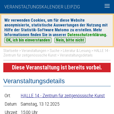
VERANSTALTUNGSKALENDER LEIPZIG
Wir verwenden Cookies, um für diese Website
anonymisierte, statistische Auswertungen der Nutzung mit
|
|
Hilfe der Statistik-Software Matomo zu erstellen. Mehr
heute
morgen
Detaillierte Suche
Informationen finden Sie in unserer
Datenschutzerklärung
.
OK, ich bin einverstanden
Nein, bitte nicht
Startseite
>
Veranstaltungen
>
Suche
>
Literatur & Lesung
>
HALLE 14 -
Zentrum für zeitgenössische Kunst
> Veranstaltungsdetails
Diese Veranstaltung ist bereits vorbei.
Veranstaltungsdetails
Ort:
HALLE 14 - Zentrum für zeitgenössische Kunst
Datum:
Samstag, 13.12.2025
Uhrzeit:
15:00 Uhr