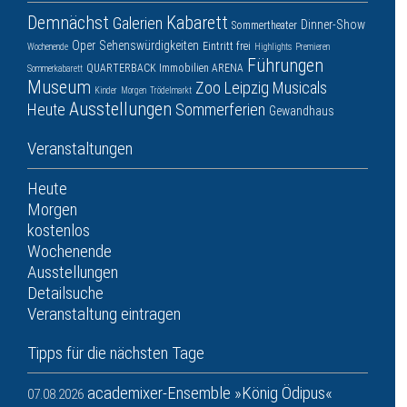
Demnächst
Kabarett
Galerien
Dinner-Show
Sommertheater
Oper
Sehenswürdigkeiten
Eintritt frei
Wochenende
Highlights
Premieren
Führungen
QUARTERBACK Immobilien ARENA
Sommerkabarett
Museum
Zoo Leipzig
Musicals
Kinder
Morgen
Trödelmarkt
Ausstellungen
Heute
Sommerferien
Gewandhaus
Veranstaltungen
Heute
Morgen
kostenlos
Wochenende
Ausstellungen
Detailsuche
Veranstaltung eintragen
Tipps für die nächsten Tage
academixer-Ensemble »König Ödipus«
07.08.2026