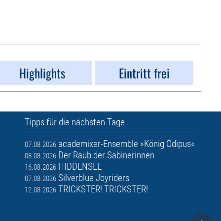
Highlights
Eintritt frei
Tipps für die nächsten Tage
academixer-Ensemble »König Ödipus«
07.08.2026
Der Raub der Sabinerinnen
08.08.2026
HIDDENSEE
16.08.2026
Silverblue Joyriders
07.08.2026
TRICKSTER! TRICKSTER!
12.08.2026