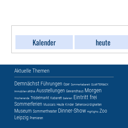
Kalender
heute
Aktuelle Themen
Demnächst
Führungen
Oper
Sommerkabarett
QUARTERBACK
Morgen
Ausstellungen
Gewandhaus
Immobilien ARENA
Eintritt frei
Trödelmarkt
Kabarett
Wochenende
Galerien
Sommerferien
Musicals
Heute
Kinder
Sehenswürdigkeiten
Dinner-Show
Museum
Zoo
Sommertheater
Highlights
Leipzig
Premieren