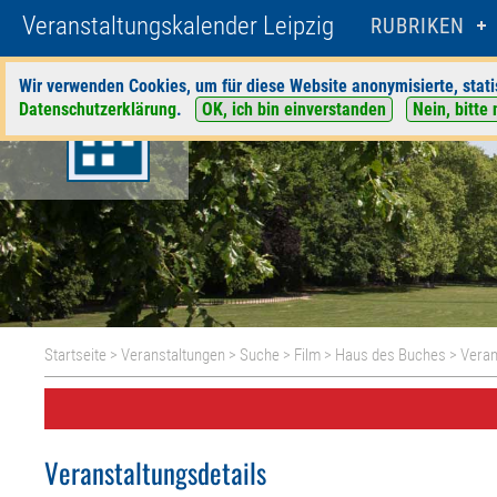
Veranstaltungskalender Leipzig
RUBRIKEN
Wir verwenden Cookies, um für diese Website anonymisierte, stati
Datenschutzerklärung
.
OK, ich bin einverstanden
Nein, bitte 
Startseite
>
Veranstaltungen
>
Suche
>
Film
>
Haus des Buches
> Veran
Veranstaltungsdetails