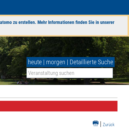
atomo zu erstellen. Mehr Informationen finden Sie in unserer
heute
|
morgen
|
Detaillierte Suche
|
Zurück