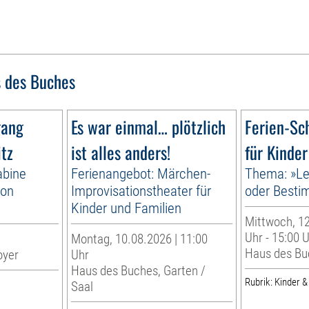
 des Buches
gang
Es war einmal… plötzlich
Ferien-Sc
itz
ist alles anders!
für Kinder
abine
Ferienangebot: Märchen-
Thema: »Le
von
Improvisationstheater für
oder Best
Kinder und Familien
Mittwoch, 12
Uhr - 15:00 
Montag, 10.08.2026 | 11:00
Haus des Bu
oyer
Uhr
Haus des Buches, Garten /
Rubrik: Kinder &
Saal