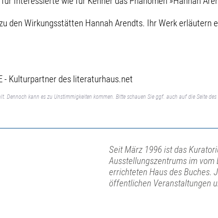
 für Interessierte wie für Kenner das Phänomen »Hannah Aren
u den Wirkungsstätten Hannah Arendts. Ihr Werk erläutern 
 - Kulturpartner des literaturhaus.net
lt. Dennoch kann es zu Unstimmigkeiten kommen. Bitte schauen Sie ggf. auch auf die Seite des 
Seit März 1996 ist das Kurator
Ausstellungszentrums im vom 
errichteten Haus des Buches. 
öffentlichen Veranstaltungen 