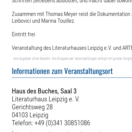
Schriften zeitlebens auslösten, und macht dabei sowohl
Zusammen mit Thomas Meyer reist die Dokumentation z
Leibovici und Marina Touillez.
Eintritt frei
Veranstaltung des Literaturhauses Leipzig e.V. und ARTE
Alle Angaben ohne Gewähr. Die Eingabe der Veranstaltungen erfolgt mit großer Sorgfa
Informationen zum Veranstaltungsort
Haus des Buches, Saal 3
Literaturhaus Leipzig e. V.
Gerichtsweg 28
04103 Leipzig
Telefon:
+49 (0)341 30851086