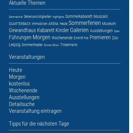
Aktuelle Themen
Sommerkabarett
Musicals
Sehenswürdigkeiten
Demnächst
Highlights
Sommerferien
Museum
QUARTERBACK Immobilien ARENA
Heute
Galerien
Gewandhaus
Kabarett
Kinder
Ausstellungen
Oper
Morgen
Führungen
Premieren
Wochenende
Zoo
Eintritt frei
Leipzig
Sommertheater
Trödelmarkt
Dinner-Show
Veranstaltungen
Heute
Morgen
kostenlos
Wochenende
Ausstellungen
Detailsuche
Veranstaltung eintragen
Tipps für die nächsten Tage