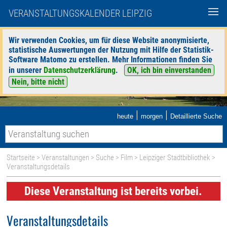
VERANSTALTUNGSKALENDER LEIPZIG
Wir verwenden Cookies, um für diese Website anonymisierte,
statistische Auswertungen der Nutzung mit Hilfe der Statistik-
Software Matomo zu erstellen. Mehr Informationen finden Sie
in unserer
Datenschutzerklärung
.
OK, ich bin einverstanden
Nein, bitte nicht
|
|
heute
morgen
Detaillierte Suche
Startseite
>
Veranstaltungen
>
Suche
>
Film
>
Leipziger Stadtbibliothek
>
Veranstaltungsdetails
Diese Veranstaltung ist bereits vorbei.
Veranstaltungsdetails