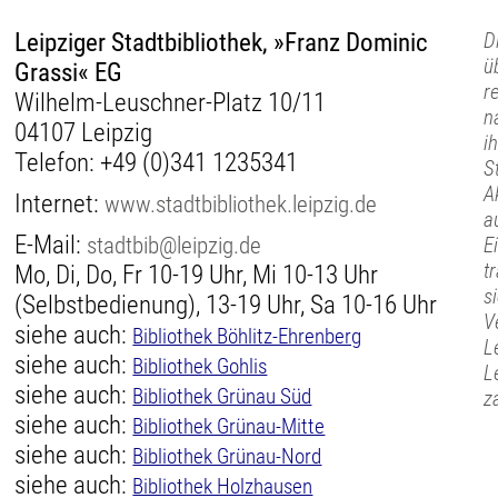
Leipziger Stadtbibliothek, »Franz Dominic
D
ü
Grassi« EG
r
Wilhelm-Leuschner-Platz 10/11
n
04107 Leipzig
i
Telefon:
+49 (0)341 1235341
S
A
Internet:
www.stadtbibliothek.leipzig.de
a
E-Mail:
stadtbib@leipzig.de
E
t
Mo, Di, Do, Fr 10-19 Uhr, Mi 10-13 Uhr
s
(Selbstbedienung), 13-19 Uhr, Sa 10-16 Uhr
V
siehe auch:
Bibliothek Böhlitz-Ehrenberg
L
siehe auch:
Bibliothek Gohlis
L
siehe auch:
Bibliothek Grünau Süd
z
siehe auch:
Bibliothek Grünau-Mitte
siehe auch:
Bibliothek Grünau-Nord
siehe auch:
Bibliothek Holzhausen