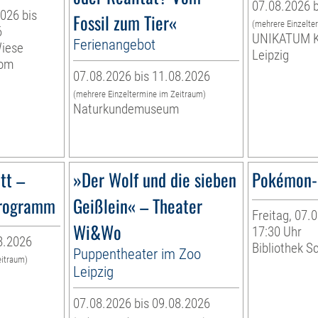
07.08.2026 b
026 bis
Fossil zum Tier«
(mehrere Einzelte
6
UNIKATUM K
Ferienangebot
Wiese
Leipzig
vom
07.08.2026 bis 11.08.2026
(mehrere Einzeltermine im Zeitraum)
Naturkundemuseum
tt –
»Der Wolf und die sieben
Pokémon-
programm
Geißlein« – Theater
Freitag, 07.0
Wi&Wo
17:30 Uhr
8.2026
Bibliothek S
Puppentheater im Zoo
eitraum)
Leipzig
07.08.2026 bis 09.08.2026