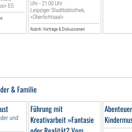
Uhr - 21:00 Uhr
ssi« EG
Leipziger Stadtbibliothek,
»Oberlichtsaal»
ps
Rubrik: Vorträge & Diskussionen
nder & Familie
ust
Führung mit
Abenteuer
nder und
Kreativarbeit »Fantasie
Kindermu
oder Realität? Vom