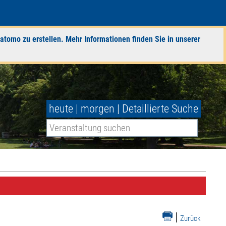
atomo zu erstellen. Mehr Informationen finden Sie in unserer
heute
|
morgen
|
Detaillierte Suche
|
Zurück