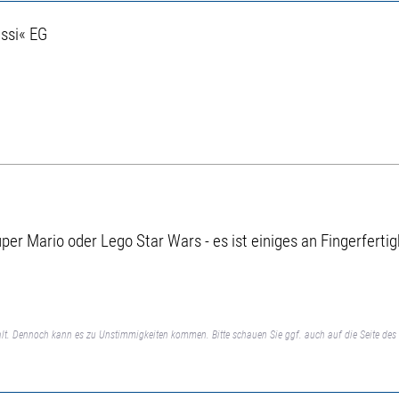
ssi« EG
per Mario oder Lego Star Wars - es ist einiges an Fingerferti
lt. Dennoch kann es zu Unstimmigkeiten kommen. Bitte schauen Sie ggf. auch auf die Seite des 