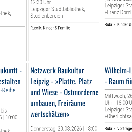
12:30 Uhr
Leipziger Sta
Leipziger Stadtbibliothek,
»Franz Domi
othek,
Studienbereich
Rubrik: Kinder &
Rubrik: Kinder & Familie
ukunft -
Netzwerk Baukultur
Wilhelm-L
estalten
Leipzig - »Platte, Platz
- Raum fü
p-Reihe
und Wiese - Ostmorderne
Mittwoch, 26
umbauen, Freiräume
Uhr - 18:00 
Leipziger Sta
 bis
wertschätzen«
»Oberlichtsa
 | 10:00
Donnerstag, 20.08.2026 | 18:00
Rubrik: Vorträg
othek,