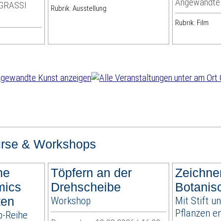
Angewandte
 GRASSI
Rubrik: Ausstellung
Rubrik: Film
rse & Workshops
ne
Töpfern an der
Zeichne
mics
Drehscheibe
Botanis
ten
Workshop
Mit Stift un
Pflanzen e
p-Reihe