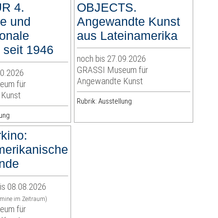
R 4.
OBJECTS.
e und
Angewandte Kunst
ionale
aus Lateinamerika
 seit 1946
noch bis 27.09.2026
GRASSI Museum für
10.2026
Angewandte Kunst
eum für
 Kunst
Rubrik: Ausstellung
lung
kino:
merikanische
nde
is 08.08.2026
rmine im Zeitraum)
eum für