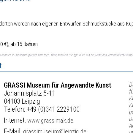
underten werden nach eigenen Entwürfen Schmuckstücke aus Ku
0 €); ab 16 Jahren
ch kann es zu Unstimmigkeiten kommen. Bitte schauen Sie ggf. auch auf die Seite des Veranstalters/Verans
t
GRASSI Museum für Angewandte Kunst
D
f
Johannisplatz 5-11
K
04103 Leipzig
K
Telefon:
+49 (0)341 2229100
g
D
Internet:
www.grassimak.de
A
E-Mail:
grassimuseum@leipzig.de
u