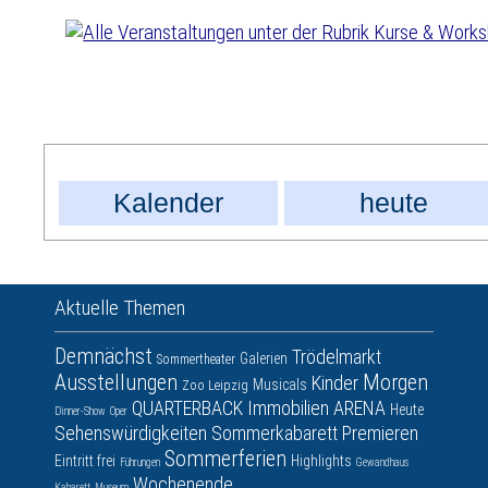
Kalender
heute
Aktuelle Themen
Demnächst
Trödelmarkt
Galerien
Sommertheater
Ausstellungen
Morgen
Kinder
Musicals
Zoo Leipzig
QUARTERBACK Immobilien ARENA
Heute
Dinner-Show
Oper
Sehenswürdigkeiten
Sommerkabarett
Premieren
Sommerferien
Eintritt frei
Highlights
Führungen
Gewandhaus
Wochenende
Kabarett
Museum