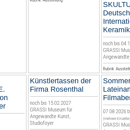
Rubrik: Ausstellung
SKULTU
Deutsch
Internat
Keramik
noch bis 04.
GRASSI Mus
Angewandte
Rubrik: Ausstel
E
Künstlertassen der
Sommer
E.
Firma Rosenthal
Lateina
von
Filmabe
noch bis 15.02.2027
er
GRASSI Museum für
07.08.2026 b
Angewandte Kunst,
(mehrere Einzelte
Studiofoyer
GRASSI Mus