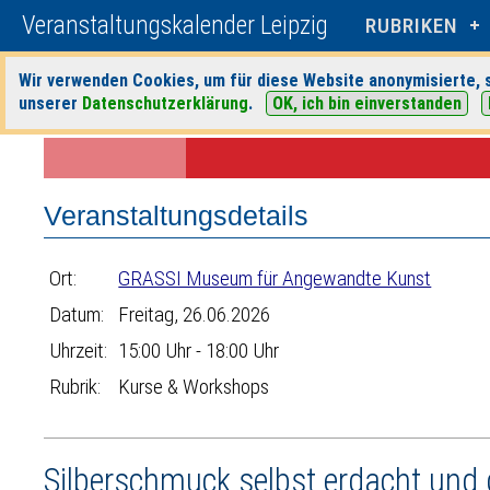
Veranstaltungskalender Leipzig
RUBRIKEN
Wir verwenden Cookies, um für diese Website anonymisierte, s
unserer
Datenschutzerklärung
.
OK, ich bin einverstanden
Startseite
>
Veranstaltungen
>
Suche
>
Kurse & Workshops
>
GRASSI
Veranstaltungsdetails
Ort:
GRASSI Museum für Angewandte Kunst
Datum:
Freitag, 26.06.2026
Uhrzeit:
15:00 Uhr - 18:00 Uhr
Rubrik:
Kurse & Workshops
Silberschmuck selbst erdacht und