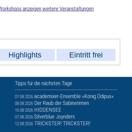
weitere Veranstaltungen
Highlights
Eintritt frei
Tipps für die nächsten Tage
academixer-Ensemble »König Ödipus«
07.08.2026
Der Raub der Sabinerinnen
08.08.2026
HIDDENSEE
16.08.2026
Silverblue Joyriders
07.08.2026
TRICKSTER! TRICKSTER!
12.08.2026