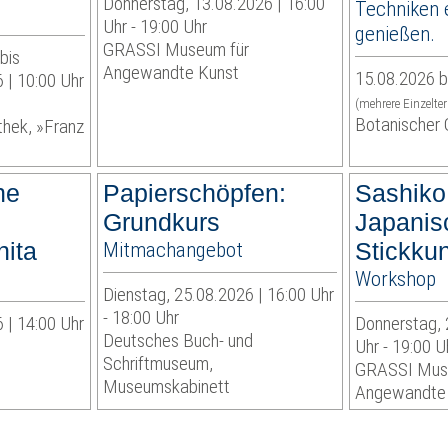
Donnerstag, 13.08.2026 | 16:00
Techniken 
Uhr - 19:00 Uhr
genießen.
GRASSI Museum für
bis
Angewandte Kunst
15.08.2026 b
 | 10:00 Uhr
(mehrere Einzelte
Botanischer 
othek, »Franz
he
Papierschöpfen:
Sashiko
Grundkurs
Japanis
nita
Mitmachangebot
Stickku
Workshop
Dienstag, 25.08.2026 | 16:00 Uhr
- 18:00 Uhr
 | 14:00 Uhr
Donnerstag, 
Deutsches Buch- und
Uhr - 19:00 U
Schriftmuseum,
GRASSI Mus
Museumskabinett
Angewandte