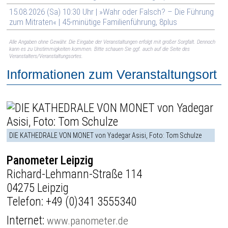
15.08.2026 (Sa) 10:30 Uhr | »Wahr oder Falsch? – Die Führung
zum Mitraten« | 45-minütige Familienführung, 8plus
Alle Angaben ohne Gewähr. Die Eingabe der Veranstaltungen erfolgt mit großer Sorgfalt. Dennoch
kann es zu Unstimmigkeiten kommen. Bitte schauen Sie ggf. auch auf die Seite des
Veranstalters/Veranstaltungsortes.
Informationen zum Veranstaltungsort
DIE KATHEDRALE VON MONET von Yadegar Asisi, Foto: Tom Schulze
Panometer Leipzig
Richard-Lehmann-Straße 114
04275 Leipzig
Telefon:
+49 (0)341 3555340
Internet:
www.panometer.de