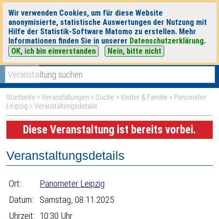
Wir verwenden Cookies, um für diese Website
anonymisierte, statistische Auswertungen der Nutzung mit
Hilfe der Statistik-Software Matomo zu erstellen. Mehr
Informationen finden Sie in unserer
Datenschutzerklärung
.
OK, ich bin einverstanden
Nein, bitte nicht
|
|
heute
morgen
Detaillierte Suche
Startseite
>
Veranstaltungen
>
Suche
>
Kinder & Familie
>
Panometer
Leipzig
> Veranstaltungsdetails
Diese Veranstaltung ist bereits vorbei.
Veranstaltungsdetails
Ort:
Panometer Leipzig
Datum:
Samstag, 08.11.2025
Uhrzeit:
10:30 Uhr