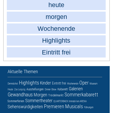
heute
morgen
Wochenende
Highlights
Eintritt frei
Aktuelle Themen
Highlights
Oper
Kinder
Eintritt frei
Demnächst
Wochenende
Museum
Galerien
Ausstellungen
Kabarett
Heute
Zoo Leipzig
Dinner-Show
Gewandhaus
Sommerkabarett
Morgen
Trödelmarkt
Sommertheater
Sommerferien
QUARTERBACK Immobilien ARENA
Premieren
Musicals
Sehenswürdigkeiten
Führungen