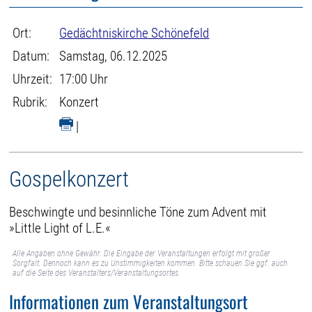
Ort:
Gedächtniskirche Schönefeld
Datum:
Samstag, 06.12.2025
Uhrzeit:
17:00 Uhr
Rubrik:
Konzert
|
Gospelkonzert
Beschwingte und besinnliche Töne zum Advent mit
»Little Light of L.E.«
Alle Angaben ohne Gewähr. Die Eingabe der Veranstaltungen erfolgt mit großer
Sorgfalt. Dennoch kann es zu Unstimmigkeiten kommen. Bitte schauen Sie ggf. auch
auf die Seite des Veranstalters/Veranstaltungsortes.
Informationen zum Veranstaltungsort