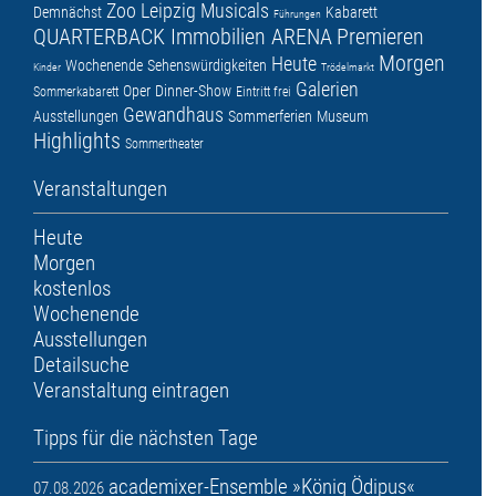
Zoo Leipzig
Musicals
Demnächst
Kabarett
Führungen
QUARTERBACK Immobilien ARENA
Premieren
Morgen
Heute
Wochenende
Sehenswürdigkeiten
Kinder
Trödelmarkt
Galerien
Oper
Dinner-Show
Sommerkabarett
Eintritt frei
Gewandhaus
Ausstellungen
Sommerferien
Museum
Highlights
Sommertheater
Veranstaltungen
Heute
Morgen
kostenlos
Wochenende
Ausstellungen
Detailsuche
Veranstaltung eintragen
Tipps für die nächsten Tage
academixer-Ensemble »König Ödipus«
07.08.2026