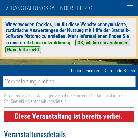
VERANSTALTUNGSKALENDER LEIPZIG
Wir verwenden Cookies, um für diese Website anonymisierte,
statistische Auswertungen der Nutzung mit Hilfe der Statistik-
Software Matomo zu erstellen. Mehr Informationen finden Sie
in unserer
Datenschutzerklärung
.
OK, ich bin einverstanden
Nein, bitte nicht
|
|
heute
morgen
Detaillierte Suche
Startseite
>
Veranstaltungen
>
Suche
>
Konzert
>
Gedächtniskirche
Schönefeld
> Veranstaltungsdetails
Diese Veranstaltung ist bereits vorbei.
Veranstaltungsdetails