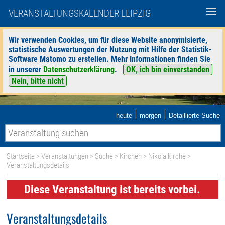
VERANSTALTUNGSKALENDER LEIPZIG
Wir verwenden Cookies, um für diese Website anonymisierte,
statistische Auswertungen der Nutzung mit Hilfe der Statistik-
Software Matomo zu erstellen. Mehr Informationen finden Sie
in unserer
Datenschutzerklärung
.
OK, ich bin einverstanden
Nein, bitte nicht
|
|
heute
morgen
Detaillierte Suche
Startseite
>
Veranstaltungen
>
Suche
>
Kirchen
>
Nikolaikirche
>
Veranstaltungsdetails
Diese Veranstaltung ist bereits vorbei.
Veranstaltungsdetails