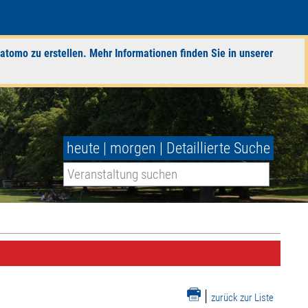
atomo zu erstellen. Mehr Informationen finden Sie in unserer
heute
|
morgen
|
Detaillierte Suche
|
zurück zur Liste