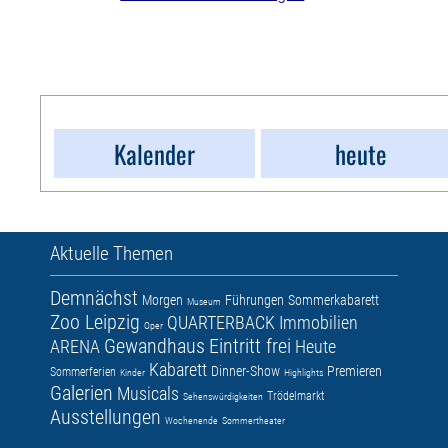
Kalender
heute
Aktuelle Themen
Demnächst
Morgen
Führungen
Sommerkabarett
Museum
Zoo Leipzig
QUARTERBACK Immobilien
Oper
Gewandhaus
Eintritt frei
ARENA
Heute
Kabarett
Dinner-Show
Premieren
Sommerferien
Kinder
Highlights
Galerien
Musicals
Trödelmarkt
Sehenswürdigkeiten
Ausstellungen
Wochenende
Sommertheater