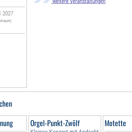
weitere Veranstaltungen
1.2027
eitraum)
rchen
nnung
Orgel-Punkt-Zwölf
Motette
Kleines Konzert mit Andacht