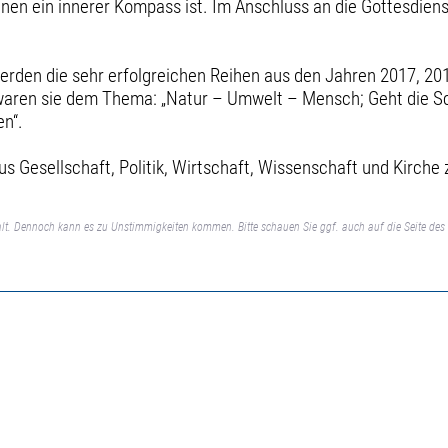
nen ein innerer Kompass ist. Im Anschluss an die Gottesdienst
erden die sehr erfolgreichen Reihen aus den Jahren 2017, 20
waren sie dem Thema: „Natur – Umwelt – Mensch; Geht die S
en“.
us Gesellschaft, Politik, Wirtschaft, Wissenschaft und Kirch
lt. Dennoch kann es zu Unstimmigkeiten kommen. Bitte schauen Sie ggf. auch auf die Seite des 