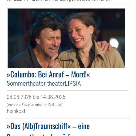
»Columbo: Bei Anruf – Mord!«
Sommertheater theaterLIPSIA
08.08.2026 bis 14.08.2026
(mehrere Einzeltermine im Zeitraum)
Feinkost
»Das (Alb)Traumschiff« – eine