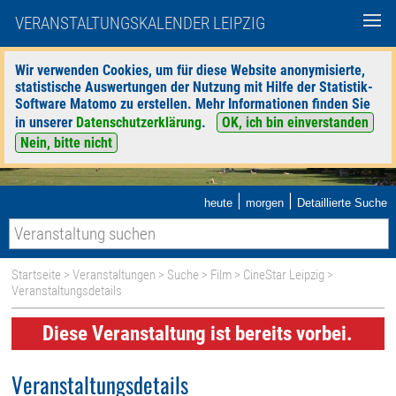
VERANSTALTUNGSKALENDER LEIPZIG
Wir verwenden Cookies, um für diese Website anonymisierte,
statistische Auswertungen der Nutzung mit Hilfe der Statistik-
Software Matomo zu erstellen. Mehr Informationen finden Sie
in unserer
Datenschutzerklärung
.
OK, ich bin einverstanden
Nein, bitte nicht
|
|
heute
morgen
Detaillierte Suche
Startseite
>
Veranstaltungen
>
Suche
>
Film
>
CineStar Leipzig
>
Veranstaltungsdetails
Diese Veranstaltung ist bereits vorbei.
Veranstaltungsdetails