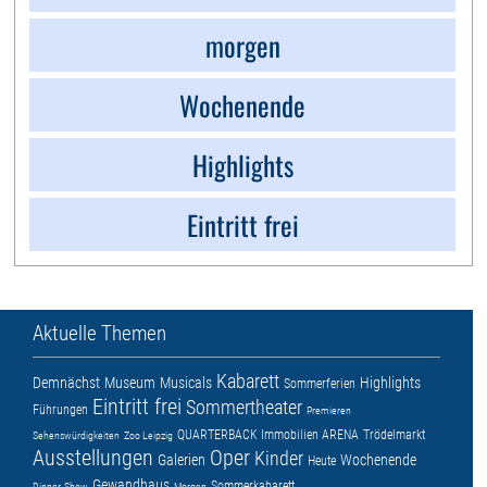
morgen
Wochenende
Highlights
Eintritt frei
Aktuelle Themen
Kabarett
Demnächst
Museum
Musicals
Highlights
Sommerferien
Eintritt frei
Sommertheater
Führungen
Premieren
QUARTERBACK Immobilien ARENA
Trödelmarkt
Sehenswürdigkeiten
Zoo Leipzig
Ausstellungen
Oper
Kinder
Galerien
Wochenende
Heute
Gewandhaus
Sommerkabarett
Dinner-Show
Morgen