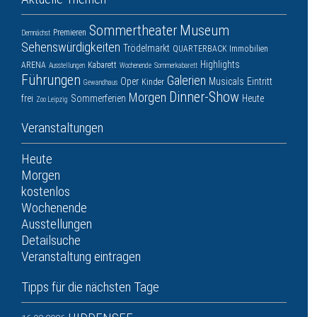
Sommertheater
Museum
Premieren
Demnächst
Sehenswürdigkeiten
Trödelmarkt
QUARTERBACK Immobilien
Highlights
ARENA
Kabarett
Ausstellungen
Wochenende
Sommerkabarett
Führungen
Galerien
Oper
Musicals
Eintritt
Kinder
Gewandhaus
Dinner-Show
Morgen
frei
Sommerferien
Heute
Zoo Leipzig
Veranstaltungen
Heute
Morgen
kostenlos
Wochenende
Ausstellungen
Detailsuche
Veranstaltung eintragen
Tipps für die nächsten Tage