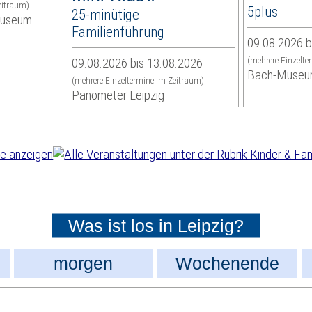
eitraum)
5plus
25-minütige
museum
Familienführung
09.08.2026 b
09.08.2026 bis 13.08.2026
(mehrere Einzelte
Bach-Muse
(mehrere Einzeltermine im Zeitraum)
Panometer Leipzig
Was ist los in Leipzig?
morgen
Wochenende