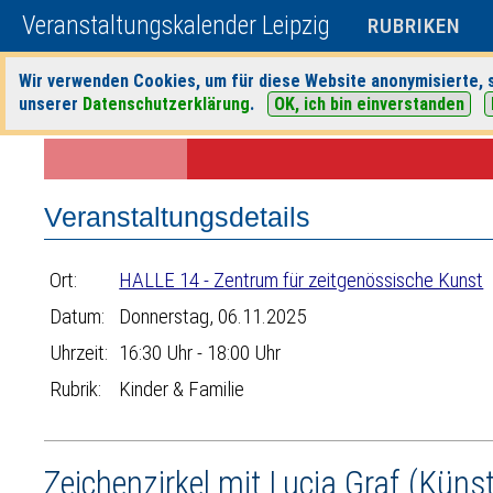
Veranstaltungskalender Leipzig
RUBRIKEN
Wir verwenden Cookies, um für diese Website anonymisierte, s
unserer
Datenschutzerklärung
.
OK, ich bin einverstanden
Startseite
>
Veranstaltungen
>
Suche
>
Kinder & Familie
>
HALLE 14 -
Veranstaltungsdetails
Ort:
HALLE 14 - Zentrum für zeitgenössische Kunst
Datum:
Donnerstag, 06.11.2025
Uhrzeit:
16:30 Uhr - 18:00 Uhr
Rubrik:
Kinder & Familie
Zeichenzirkel mit Lucia Graf (Künstl