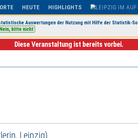
ORTE
HEUTE
HIGHLIGHTS
tatistische Auswertungen der Nutzung mit Hilfe der Statistik-So
Nein, bitte nicht
 Zentrum für zeitgenössische Kunst
> Veranstaltungsdetails
Diese Veranstaltung ist bereits vorbei.
erin, Leipzig)