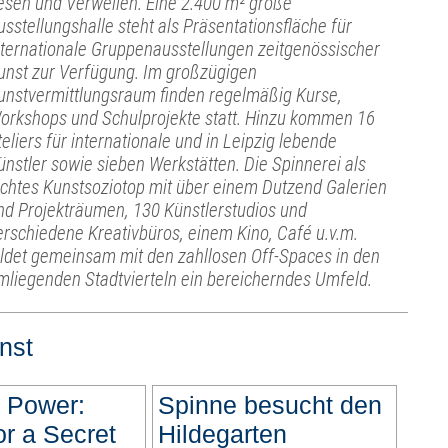
esen und Verweilen. Eine 2.400 m² große
usstellungshalle steht als Präsentationsfläche für
nternationale Gruppenausstellungen zeitgenössischer
unst zur Verfügung. Im großzügigen
unstvermittlungsraum finden regelmäßig Kurse,
orkshops und Schulprojekte statt. Hinzu kommen 16
teliers für internationale und in Leipzig lebende
ünstler sowie sieben Werkstätten. Die Spinnerei als
ichtes Kunstsoziotop mit über einem Dutzend Galerien
nd Projekträumen, 130 Künstlerstudios und
erschiedene Kreativbüros, einem Kino, Café u.v.m.
ildet gemeinsam mit den zahllosen Off-Spaces in den
mliegenden Stadtvierteln ein bereicherndes Umfeld.
nst
 Power:
Spinne besucht den
r a Secret
Hildegarten