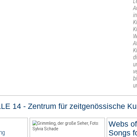
L
A
i
K
K
W
A
K
d
u
v
b
u
LE 14 - Zentrum für zeitgenössische Ku
Webs of
ng
Songs fo