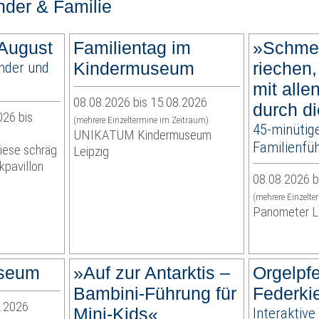
nder & Familie
 August
Familientag im
»Schme
inder und
Kindermuseum
riechen,
mit alle
08.08.2026 bis 15.08.2026
durch di
026 bis
(mehrere Einzeltermine im Zeitraum)
45-minütig
UNIKATUM Kindermuseum
Familienfüh
iese schräg
Leipzig
pavillon
08.08.2026 b
(mehrere Einzelte
Panometer L
seum
»Auf zur Antarktis –
Orgelpfe
Bambini-Führung für
Federki
8.2026
Mini-Kids«
Interaktive