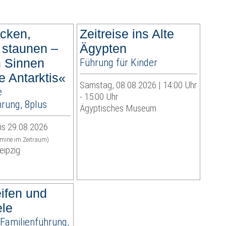
cken,
Zeitreise ins Alte
 staunen –
Ägypten
n Sinnen
Führung für Kinder
e Antarktis«
Samstag, 08.08.2026 | 14:00 Uhr
e
- 15:00 Uhr
rung, 8plus
Ägyptisches Museum
is 29.08.2026
rmine im Zeitraum)
eipzig
ifen und
ele
 Familienführung,