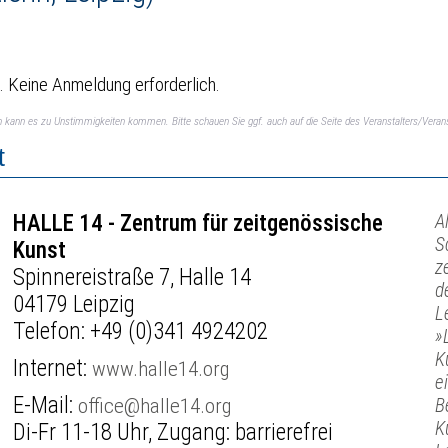
t. Keine Anmeldung erforderlich.
ch kann es zu Unstimmigkeiten kommen. Bitte schauen Sie ggf. auch auf die Seite des Veranstalters/Verans
t
HALLE 14 - Zentrum für zeitgenössische
A
S
Kunst
z
Spinnereistraße 7, Halle 14
d
04179 Leipzig
L
Telefon:
+49 (0)341 4924202
»
K
Internet:
www.halle14.org
e
E-Mail:
office@halle14.org
B
K
Di-Fr 11-18 Uhr, Zugang: barrierefrei