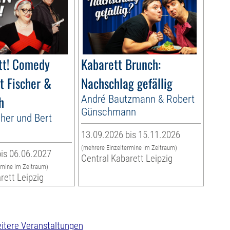
tt! Comedy
Kabarett Brunch:
t Fischer &
Nachschlag gefällig
h
André Bautzmann & Robert
Günschmann
cher und Bert
13.09.2026 bis 15.11.2026
(mehrere Einzeltermine im Zeitraum)
is 06.06.2027
Central Kabarett Leipzig
rmine im Zeitraum)
rett Leipzig
itere Veranstaltungen