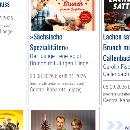
nuss
2.2026
eitraum)
-Lodge
»Sächsische
Lachen sa
Spezialitäten«
Brunch mi
Der lustige Lene-Voigt-
Callenbac
Brunch mit Jürgen Fliegel
Carolin Fis
Callenbach
23.08.2026 bis 08.11.2026
(mehrere Einzeltermine im Zeitraum)
06.09.2026 b
Central Kabarett Leipzig
(mehrere Einzelte
Central Kaba
we