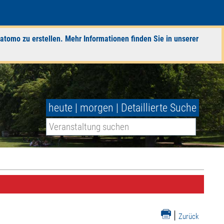
atomo zu erstellen. Mehr Informationen finden Sie in unserer
heute
|
morgen
|
Detaillierte Suche
|
Zurück