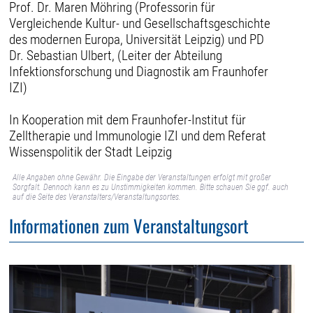
Prof. Dr. Maren Möhring (Professorin für
Vergleichende Kultur- und Gesellschaftsgeschichte
des modernen Europa, Universität Leipzig) und PD
Dr. Sebastian Ulbert, (Leiter der Abteilung
Infektionsforschung und Diagnostik am Fraunhofer
IZI)
In Kooperation mit dem Fraunhofer-Institut für
Zelltherapie und Immunologie IZI und dem Referat
Wissenspolitik der Stadt Leipzig
Alle Angaben ohne Gewähr. Die Eingabe der Veranstaltungen erfolgt mit großer
Sorgfalt. Dennoch kann es zu Unstimmigkeiten kommen. Bitte schauen Sie ggf. auch
auf die Seite des Veranstalters/Veranstaltungsortes.
Informationen zum Veranstaltungsort