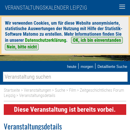
VERANSTALTUNGSKALENDER LEIPZIG
Wir verwenden Cookies, um für diese Website anonymisierte,
statistische Auswertungen der Nutzung mit Hilfe der Statistik-
Software Matomo zu erstellen. Mehr Informationen finden Sie
in unserer
Datenschutzerklärung
.
OK, ich bin einverstanden
Nein, bitte nicht
|
|
heute
morgen
Detaillierte Suche
Startseite
>
Veranstaltungen
>
Suche
>
Film
>
Zeitgeschichtliches Forum
Leipzig
> Veranstaltungsdetails
Diese Veranstaltung ist bereits vorbei.
Veranstaltungsdetails