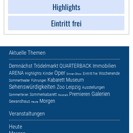
Highlights
Eintritt frei
Aktuelle Themen
Demnächst
Trödelmarkt
QUARTERBACK Immobilien
Oper
ARENA
Highlights
Kinder
Wochenende
Eintritt frei
Dinner-Show
Kabarett
Museum
Sommertheater
Führungen
Sehenswürdigkeiten
Zoo Leipzig
Ausstellungen
Galerien
Premieren
Sommerkabarett
Sommerferien
Musicals
Morgen
Gewandhaus
Heute
Veranstaltungen
Heute