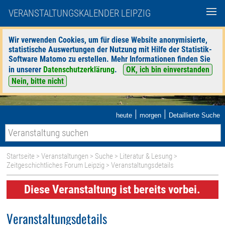
VERANSTALTUNGSKALENDER LEIPZIG
Wir verwenden Cookies, um für diese Website anonymisierte,
statistische Auswertungen der Nutzung mit Hilfe der Statistik-
Software Matomo zu erstellen. Mehr Informationen finden Sie
in unserer
Datenschutzerklärung
.
OK, ich bin einverstanden
Nein, bitte nicht
|
|
heute
morgen
Detaillierte Suche
Startseite
>
Veranstaltungen
>
Suche
>
Literatur & Lesung
>
Zeitgeschichtliches Forum Leipzig
> Veranstaltungsdetails
Diese Veranstaltung ist bereits vorbei.
Veranstaltungsdetails