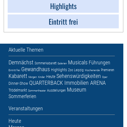
Highlights
Eintritt frei
Aktuelle Themen
Demnächst
Musicals
Führungen
Sommerkabarett
Galerien
Gewandhaus
Highlights
Zoo Leipzig
Premieren
Eintritt frei
Wochenende
Kabarett
Sehenswürdigkeiten
Heute
Morgen
Kinder
Oper
QUARTERBACK Immobilien ARENA
Dinner-Show
Museum
Trödelmarkt
Ausstellungen
Sommertheater
Sommerferien
Veranstaltungen
Heute