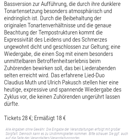
Bassversion zur Aufführung, die durch ihre dunklere
Tonartensetzung besonders atmosphärisch und
eindringlich ist. Durch die Beibehaltung der
originalen Tonartenverhältnisse und die genaue
Beachtung der Tempostrukturen kommt die
Expressivität des Leidens und des Schmerzes
ungewohnt dicht und geschlossen zur Geltung; eine
Wiedergabe, die einen Sog mit einem besonders
unmittelbaren Betroffenheitserlebnis beim
Zuhörenden bewirken soll, das bei Liederabenden
selten erreicht wird. Das erfahrene Lied-Duo
Claudius Muth und Ulrich Pakusch stellen hier eine
heutige, expressive und spannende Wiedergabe des
Zyklus vor, die keinen Zuhörenden ungerührt lassen
dürfte.
Tickets 28 €; Ermäßigt 18 €
Alle Angaben ohne Gewähr. Die Eingabe der Veranstaltungen erfolgt mit großer
Sorgfalt. Dennoch kann es zu Unstimmigkeiten kommen. Bitte schauen Sie ggf. auch
auf die Seite des Veranstalters/Veranstaltungsortes.