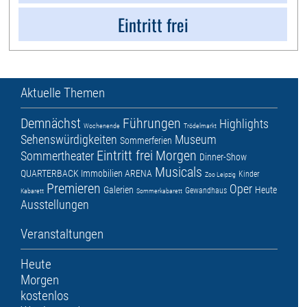
Eintritt frei
Aktuelle Themen
Demnächst
Führungen
Highlights
Wochenende
Trödelmarkt
Sehenswürdigkeiten
Museum
Sommerferien
Eintritt frei
Morgen
Sommertheater
Dinner-Show
Musicals
QUARTERBACK Immobilien ARENA
Kinder
Zoo Leipzig
Premieren
Oper
Galerien
Heute
Gewandhaus
Kabarett
Sommerkabarett
Ausstellungen
Veranstaltungen
Heute
Morgen
kostenlos