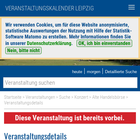
VERANSTALTUNGSKALENDER LEIPZIG
Wir verwenden Cookies, um für diese Website anonymisierte,
statistische Auswertungen der Nutzung mit Hilfe der Statistik-
Software Matomo zu erstellen. Mehr Informationen finden Sie
in unserer
Datenschutzerklärung
.
OK, ich bin einverstanden
Nein, bitte nicht
|
|
heute
morgen
Detaillierte Suche
Startseite
>
Veranstaltungen
>
Suche
>
Konzert
>
Alte Handelsbörse
>
Veranstaltungsdetails
Diese Veranstaltung ist bereits vorbei.
Veranstaltungsdetails