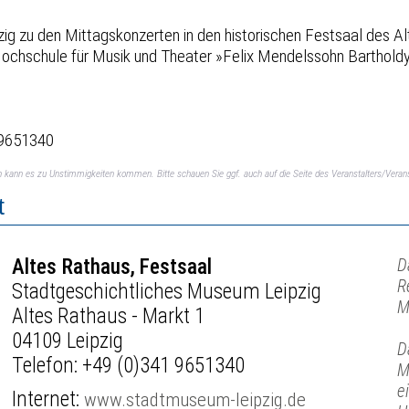
ig zu den Mittagskonzerten in den historischen Festsaal des Al
Hochschule für Musik und Theater »Felix Mendelssohn Barthold
.9651340
ch kann es zu Unstimmigkeiten kommen. Bitte schauen Sie ggf. auch auf die Seite des Veranstalters/Verans
t
Altes Rathaus, Festsaal
D
R
Stadtgeschichtliches Museum Leipzig
M
Altes Rathaus - Markt 1
04109 Leipzig
D
Telefon:
+49 (0)341 9651340
M
e
Internet:
www.stadtmuseum-leipzig.de