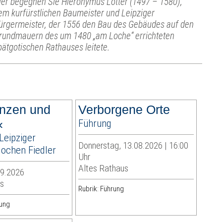
ier begegnen Sie Hieronymus Lotter (1497 – 1580),
em kurfürstlichen Baumeister und Leipziger
ürgermeister, der 1556 den Bau des Gebäudes auf den
rundmauern des um 1480 „am Loche“ errichteten
pätgotischen Rathauses leitete.
nzen und
Verborgene Orte
«
Führung
Leipziger
Donnerstag, 13.08.2026 | 16:00
Jochen Fiedler
Uhr
Altes Rathaus
09.2026
s
Rubrik: Führung
lung