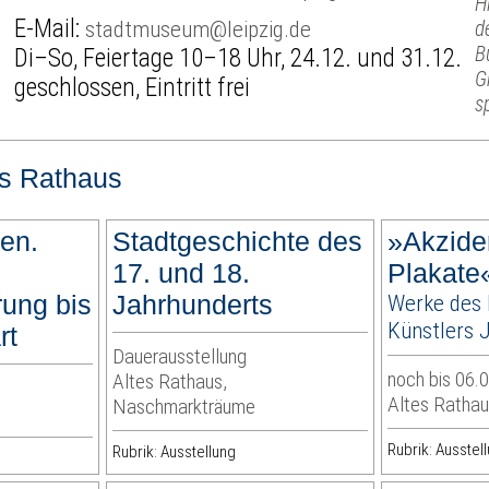
H
E-Mail:
stadtmuseum@leipzig.de
d
B
Di–So, Feiertage 10–18 Uhr, 24.12. und 31.12.
G
geschlossen, Eintritt frei
s
es Rathaus
en.
Stadtgeschichte des
»Akzide
17. und 18.
Plakate
erung bis
Jahrhunderts
Werke des 
Künstlers 
rt
Dauerausstellung
noch bis 06.
Altes Rathaus,
Altes Rathau
Naschmarkträume
Rubrik: Ausstel
Rubrik: Ausstellung