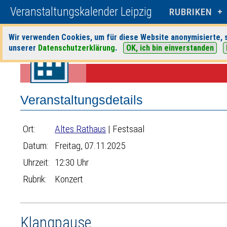
Veranstaltungskalender Leipzig
RUBRIKEN
Wir verwenden Cookies, um für diese Website anonymisierte, s
unserer
Datenschutzerklärung
.
OK, ich bin einverstanden
Startseite
>
Veranstaltungen
>
Suche
>
Konzert
>
Altes Rathaus
> Ver
Veranstaltungsdetails
Ort:
Altes Rathaus
| Festsaal
Datum:
Freitag, 07.11.2025
Uhrzeit:
12:30 Uhr
Rubrik:
Konzert
Klangpause