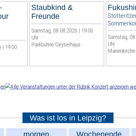
–
Staubkind &
Fukushi
our
Freunde
Stötteritze
Sommerkon
Samstag, 08.08.2026 | 19:00
Samstag, 08.
Uhr
Uhr
Parkbühne Geyserhaus
 | 19:00
Marienkirche 
wei
Was ist los in Leipzig?
morgen
Wochenende