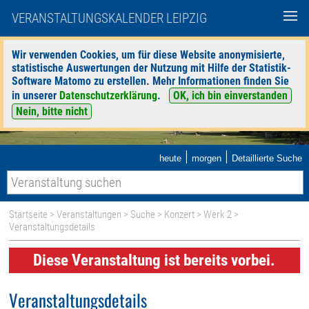
VERANSTALTUNGSKALENDER LEIPZIG
Wir verwenden Cookies, um für diese Website anonymisierte,
statistische Auswertungen der Nutzung mit Hilfe der Statistik-
Software Matomo zu erstellen. Mehr Informationen finden Sie
in unserer
Datenschutzerklärung
.
OK, ich bin einverstanden
Nein, bitte nicht
|
|
heute
morgen
Detaillierte Suche
Startseite
>
Veranstaltungen
>
Suche
>
Konzert
>
Werk 2
>
Veranstaltungsdetails
Diese Veranstaltung ist bereits vorbei.
Veranstaltungsdetails