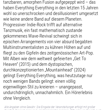
tanzbaren, amorphen Fusion aufgepeppt wird – das
haben Everything Everything in den letzten 15 Jahren
wohl so unerschrocken und desillusioniert umgesetzt
wie keine andere Band auf diesem Planeten.
Progressiver Indie-Rock trifft auf alternative
Tanzmusik, ein fast mathematisch zustande
gekommenes Wave-Revival schwingt sich in
epischen Arrangements von vier absurd begabten
Multiinstrumentalisten zu kühnen Höhen auf und
fliegt zu den Gipfeln des zeitgenössischen Art-Pop.
Mit Alben wie dem weltweit gefeierten „Get To
Heaven“ (2015) und dem dystopischen,
durchkonzeptionierten „Mountainhead“ (2024)
gelingt Everything Everything, was heutzutage nur
noch wenigen Bands gelingt: einen völlig
eigenwilligen Stil zu kreieren – unangepasst,
undurchdringlich, unnachahmlich. Ein Hörerlebnis
ohne Vergleich.
Alle Angaben ohne Gewähr. Die Eingabe der Veranstaltungen erfolgt mit großer