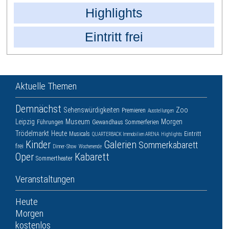
Highlights
Eintritt frei
Aktuelle Themen
Demnächst
Sehenswürdigkeiten
Zoo
Premieren
Ausstellungen
Leipzig
Museum
Morgen
Führungen
Gewandhaus
Sommerferien
Trödelmarkt
Heute
Musicals
Eintritt
QUARTERBACK Immobilien ARENA
Highlights
Kinder
Galerien
Sommerkabarett
frei
Dinner-Show
Wochenende
Oper
Kabarett
Sommertheater
Veranstaltungen
Heute
Morgen
kostenlos