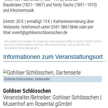
Baudelaire (1821–1867) und Nelly Sachs (1891–1970)
und Klezmermusik
Eintritt: 20 € | ermäßigt 15 € | Kartenreservierung über
Webseite, telefonisch unter 0341 58615846 oder per
Mail: event@gohliserschloesschen.de
Alle Angaben ohne Gewähr. Die Eingabe der Veranstaltungen erfolgt mit großer Sorgfalt. Dennoch
kann es zu Unstimmigkeiten kommen. Bitte schauen Sie ggf. auch auf die Seite des
Veranstalters/Veranstaltungsortes.
Informationen zum Veranstaltungsort
Gohliser Schlösschen, Gartenseite
Gohliser Schlösschen
Veranstalter/Betreiber: Gohliser Schlösschen |
Musenhof am Rosental gGmbH