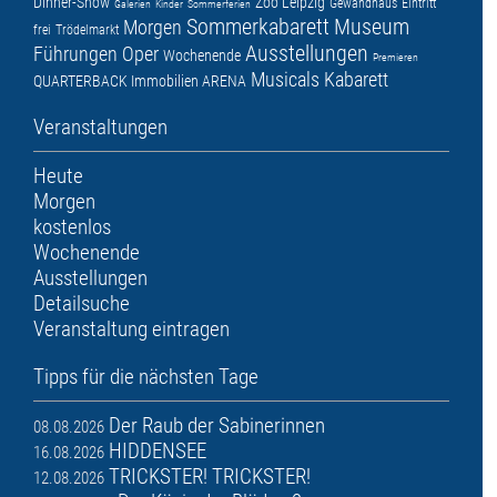
Dinner-Show
Zoo Leipzig
Gewandhaus
Eintritt
Galerien
Kinder
Sommerferien
Sommerkabarett
Museum
Morgen
frei
Trödelmarkt
Ausstellungen
Führungen
Oper
Wochenende
Premieren
Musicals
Kabarett
QUARTERBACK Immobilien ARENA
Veranstaltungen
Heute
Morgen
kostenlos
Wochenende
Ausstellungen
Detailsuche
Veranstaltung eintragen
Tipps für die nächsten Tage
Der Raub der Sabinerinnen
08.08.2026
HIDDENSEE
16.08.2026
TRICKSTER! TRICKSTER!
12.08.2026