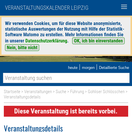
VERANSTALTUNGSKALENDER LEIPZIG
Wir verwenden Cookies, um für diese Website anonymisierte,
statistische Auswertungen der Nutzung mit Hilfe der Statistik-
Software Matomo zu erstellen. Mehr Informationen finden Sie
in unserer
Datenschutzerklärung
.
OK, ich bin einverstanden
Nein, bitte nicht
|
|
heute
morgen
Detaillierte Suche
Startseite
>
Veranstaltungen
>
Suche
>
Führung
>
Gohliser Schlösschen
>
Veranstaltungsdetails
Diese Veranstaltung ist bereits vorbei.
Veranstaltungsdetails