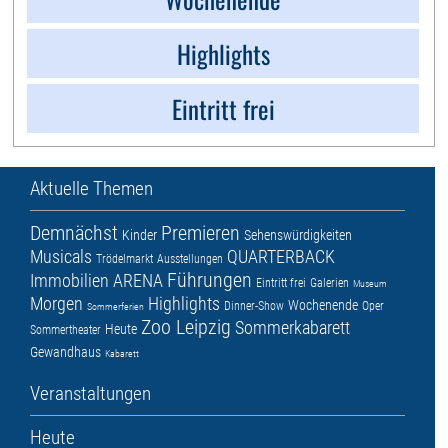
Highlights
Eintritt frei
Aktuelle Themen
Demnächst
Premieren
Kinder
Sehenswürdigkeiten
Musicals
QUARTERBACK
Trödelmarkt
Ausstellungen
Führungen
Immobilien ARENA
Eintritt frei
Galerien
Museum
Morgen
Highlights
Wochenende
Dinner-Show
Oper
Sommerferien
Zoo Leipzig
Sommerkabarett
Heute
Sommertheater
Gewandhaus
Kabarett
Veranstaltungen
Heute