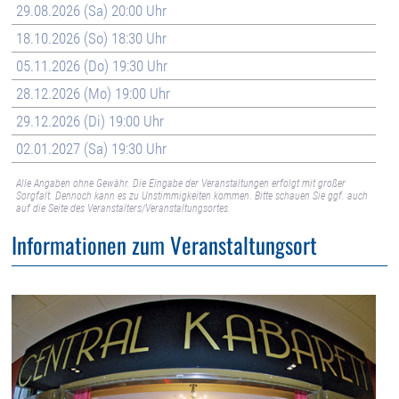
29.08.2026 (Sa) 20:00 Uhr
18.10.2026 (So) 18:30 Uhr
05.11.2026 (Do) 19:30 Uhr
28.12.2026 (Mo) 19:00 Uhr
29.12.2026 (Di) 19:00 Uhr
02.01.2027 (Sa) 19:30 Uhr
Alle Angaben ohne Gewähr. Die Eingabe der Veranstaltungen erfolgt mit großer
Sorgfalt. Dennoch kann es zu Unstimmigkeiten kommen. Bitte schauen Sie ggf. auch
auf die Seite des Veranstalters/Veranstaltungsortes.
Informationen zum Veranstaltungsort