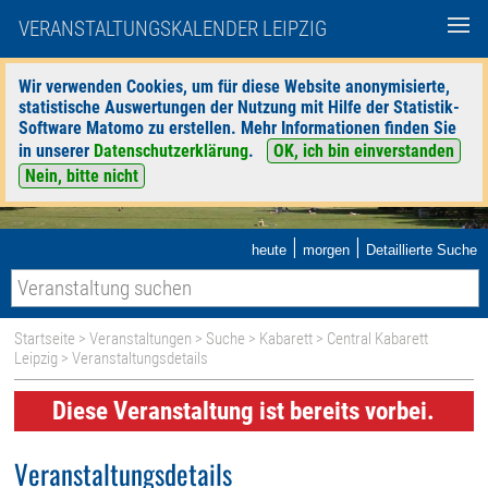
VERANSTALTUNGSKALENDER LEIPZIG
Wir verwenden Cookies, um für diese Website anonymisierte,
statistische Auswertungen der Nutzung mit Hilfe der Statistik-
Software Matomo zu erstellen. Mehr Informationen finden Sie
in unserer
Datenschutzerklärung
.
OK, ich bin einverstanden
Nein, bitte nicht
|
|
heute
morgen
Detaillierte Suche
Startseite
>
Veranstaltungen
>
Suche
>
Kabarett
>
Central Kabarett
Leipzig
> Veranstaltungsdetails
Diese Veranstaltung ist bereits vorbei.
Veranstaltungsdetails