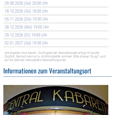
29.08.2026 (Sa) 20:00 Uhr
18.10.2026 (So) 18:30 Uhr
05.11.2026 (Do) 19:30 Uhr
28.12.2026 (Mo) 19:00 Uhr
29.12.2026 (Di) 19:00 Uhr
02.01.2027 (Sa) 19:30 Uhr
Alle Angaben ohne Gewähr. Die Eingabe der Veranstaltungen erfolgt mit großer
Sorgfalt. Dennoch kann es zu Unstimmigkeiten kommen. Bitte schauen Sie ggf. auch
auf die Seite des Veranstalters/Veranstaltungsortes.
Informationen zum Veranstaltungsort