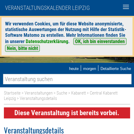
VERANSTALTUNGSKALENDER LEIPZIG
Wir verwenden Cookies, um für diese Website anonymisierte,
statistische Auswertungen der Nutzung mit Hilfe der Statistik-
Software Matomo zu erstellen. Mehr Informationen finden Sie
in unserer
Datenschutzerklärung
.
OK, ich bin einverstanden
Nein, bitte nicht
|
|
heute
morgen
Detaillierte Suche
Startseite
>
Veranstaltungen
>
Suche
>
Kabarett
>
Central Kabarett
Leipzig
> Veranstaltungsdetails
Diese Veranstaltung ist bereits vorbei.
Veranstaltungsdetails