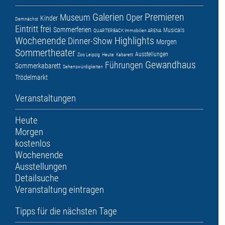
Galerien
Premieren
Museum
Oper
Kinder
Demnächst
Eintritt frei
Sommerferien
Musicals
QUARTERBACK Immobilien ARENA
Wochenende
Highlights
Dinner-Show
Morgen
Sommertheater
Ausstellungen
Zoo Leipzig
Heute
Kabarett
Gewandhaus
Führungen
Sommerkabarett
Sehenswürdigkeiten
Trödelmarkt
Veranstaltungen
Heute
Morgen
kostenlos
Wochenende
Ausstellungen
Detailsuche
Veranstaltung eintragen
Tipps für die nächsten Tage