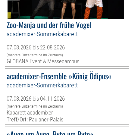
Zoo-Manja und der frühe Vogel
academixer-Sommerkabarett
07.08.2026 bis 22.08.2026
(mehrere Einzeltermine im Zeitraum)
GLOBANA Event & Messecampus
academixer-Ensemble »König Ödipus«
academixer-Sommerkabarett
07.08.2026 bis 04.11.2026
(mehrere Einzeltermine im Zeitraum)
Kabarett academixer
Treff/Ort: Paulaner-Palais
»Auge um Auge, Byte um Byte«