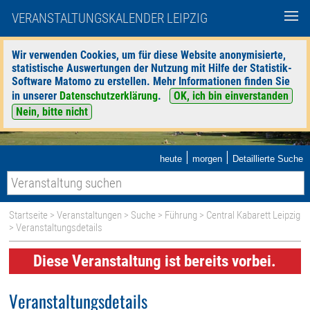
VERANSTALTUNGSKALENDER LEIPZIG
Wir verwenden Cookies, um für diese Website anonymisierte,
statistische Auswertungen der Nutzung mit Hilfe der Statistik-
Software Matomo zu erstellen. Mehr Informationen finden Sie
in unserer
Datenschutzerklärung
.
OK, ich bin einverstanden
Nein, bitte nicht
|
|
heute
morgen
Detaillierte Suche
Startseite
>
Veranstaltungen
>
Suche
>
Führung
>
Central Kabarett Leipzig
> Veranstaltungsdetails
Diese Veranstaltung ist bereits vorbei.
Veranstaltungsdetails