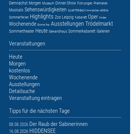
Demnächst
Morgen
Dinner-Show
Museum
Führungen
Premieren
Sehenswürdigkeiten
Musicals
QUARTERBACK Immobilien ARENA
Highlights
Oper
Zoo Leipzig
Sommerferien
Kabarett
Kinder
Ausstellungen
Trödelmarkt
Wochenende
Eintritt frei
Heute
Sommertheater
Sommerkabarett
Galerien
Gewandhaus
Veranstaltungen
Heute
Morgen
kostenlos
Wochenende
Ausstellungen
Detailsuche
Veranstaltung eintragen
Tipps für die nächsten Tage
Der Raub der Sabinerinnen
08.08.2026
HIDDENSEE
16.08.2026