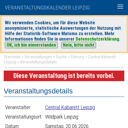
VERANSTALTUNGSKALENDER LEIPZIG
Wir verwenden Cookies, um für diese Website
anonymisierte, statistische Auswertungen der Nutzung mit
|
|
Hilfe der Statistik-Software Matomo zu erstellen. Mehr
heute
morgen
Detaillierte Suche
Informationen finden Sie in unserer
Datenschutzerklärung
.
OK, ich bin einverstanden
Nein, bitte nicht
Startseite
>
Veranstaltungen
>
Suche
>
Führung
>
Central Kabarett
Leipzig
> Veranstaltungsdetails
Diese Veranstaltung ist bereits vorbei.
Veranstaltungsdetails
Veranstalter:
Central Kabarett Leipzig
Veranstaltungsort:
Wildpark Leipzig
Datum:
Samstag, 20.06.2026