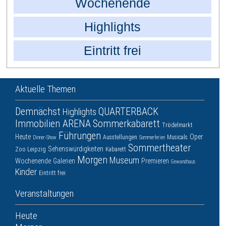
Wochenende
Highlights
Eintritt frei
Aktuelle Themen
Demnächst
QUARTERBACK
Highlights
Immobilien ARENA
Sommerkabarett
Trödelmarkt
Führungen
Heute
Oper
Ausstellungen
Musicals
Dinner-Show
Sommerferien
Sommertheater
Sehenswürdigkeiten
Zoo Leipzig
Kabarett
Morgen
Museum
Wochenende
Galerien
Premieren
Gewandhaus
Kinder
Eintritt frei
Veranstaltungen
Heute