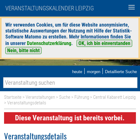
VERANSTALTUNGSKALENDER LEIPZIG
Wir verwenden Cookies, um für diese Website anonymisierte,
statistische Auswertungen der Nutzung mit Hilfe der Statistik-
Software Matomo zu erstellen. Mehr Informationen finden Sie
in unserer
Datenschutzerklärung
.
OK, ich bin einverstanden
Nein, bitte nicht
|
|
heute
morgen
Detaillierte Suche
Startseite
>
Veranstaltungen
>
Suche
>
Führung
>
Central Kabarett Leipzig
> Veranstaltungsdetails
Diese Veranstaltung ist bereits vorbei.
Veranstaltungsdetails