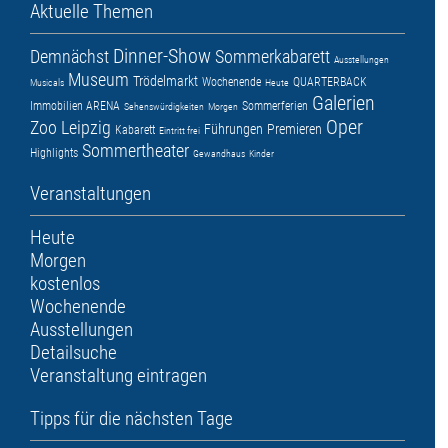
Aktuelle Themen
Dinner-Show
Demnächst
Sommerkabarett
Ausstellungen
Museum
Trödelmarkt
Wochenende
QUARTERBACK
Musicals
Heute
Galerien
Immobilien ARENA
Sommerferien
Sehenswürdigkeiten
Morgen
Oper
Zoo Leipzig
Führungen
Premieren
Kabarett
Eintritt frei
Sommertheater
Highlights
Gewandhaus
Kinder
Veranstaltungen
Heute
Morgen
kostenlos
Wochenende
Ausstellungen
Detailsuche
Veranstaltung eintragen
Tipps für die nächsten Tage