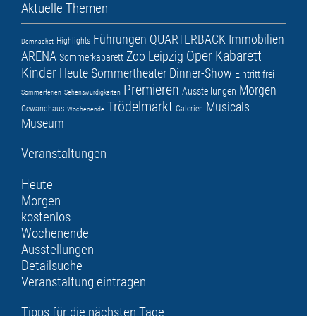
Aktuelle Themen
Führungen
QUARTERBACK Immobilien
Highlights
Demnächst
Oper
Kabarett
ARENA
Zoo Leipzig
Sommerkabarett
Kinder
Heute
Sommertheater
Dinner-Show
Eintritt frei
Premieren
Morgen
Ausstellungen
Sommerferien
Sehenswürdigkeiten
Trödelmarkt
Musicals
Gewandhaus
Galerien
Wochenende
Museum
Veranstaltungen
Heute
Morgen
kostenlos
Wochenende
Ausstellungen
Detailsuche
Veranstaltung eintragen
Tipps für die nächsten Tage