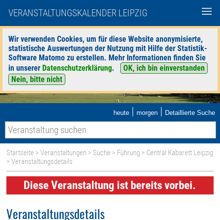
VERANSTALTUNGSKALENDER LEIPZIG
Wir verwenden Cookies, um für diese Website anonymisierte,
statistische Auswertungen der Nutzung mit Hilfe der Statistik-
Software Matomo zu erstellen. Mehr Informationen finden Sie
in unserer
Datenschutzerklärung
.
OK, ich bin einverstanden
Nein, bitte nicht
|
|
heute
morgen
Detaillierte Suche
Startseite
>
Veranstaltungen
>
Suche
>
Führung
>
Central Kabarett Leipzig
> Veranstaltungsdetails
Diese Veranstaltung ist bereits vorbei.
Veranstaltungsdetails