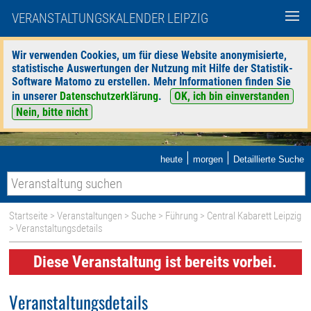
VERANSTALTUNGSKALENDER LEIPZIG
Wir verwenden Cookies, um für diese Website anonymisierte,
statistische Auswertungen der Nutzung mit Hilfe der Statistik-
Software Matomo zu erstellen. Mehr Informationen finden Sie
in unserer
Datenschutzerklärung
.
OK, ich bin einverstanden
Nein, bitte nicht
|
|
heute
morgen
Detaillierte Suche
Startseite
>
Veranstaltungen
>
Suche
>
Führung
>
Central Kabarett Leipzig
> Veranstaltungsdetails
Diese Veranstaltung ist bereits vorbei.
Veranstaltungsdetails