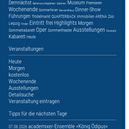
Demnächst
Museum
Premieren
Sehenswürdigkeiten
Galerien
Wochenende
Dinner-Show
Sommerferien
Gewandhaus
Führungen
Trödelmarkt
QUARTERBACK Immobilien ARENA
Zoo
Eintritt frei
Highlights
Morgen
Leipzig
Kinder
Oper
Ausstellungen
Sommerkabarett
Sommertheater
Musicals
Kabarett
Heute
Veranstaltungen
Heute
Morgen
kostenlos
Wochenende
Ausstellungen
Detailsuche
Veranstaltung eintragen
Tipps für die nächsten Tage
academixer-Ensemble »König Ödipus«
07.08.2026