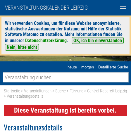
VERANSTALTUNGSKALENDER LEIPZIG
Wir verwenden Cookies, um für diese Website anonymisierte,
statistische Auswertungen der Nutzung mit Hilfe der Statistik-
Software Matomo zu erstellen. Mehr Informationen finden Sie
in unserer
Datenschutzerklärung
.
OK, ich bin einverstanden
Nein, bitte nicht
|
|
heute
morgen
Detaillierte Suche
Startseite
>
Veranstaltungen
>
Suche
>
Führung
>
Central Kabarett Leipzig
> Veranstaltungsdetails
Diese Veranstaltung ist bereits vorbei.
Veranstaltungsdetails