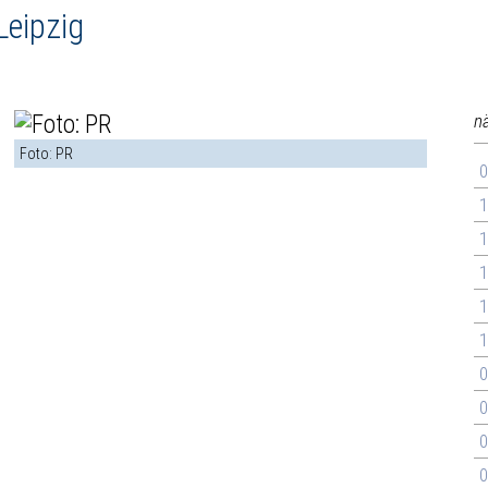
Leipzig
n
Foto: PR
0
1
1
1
1
1
0
0
0
0