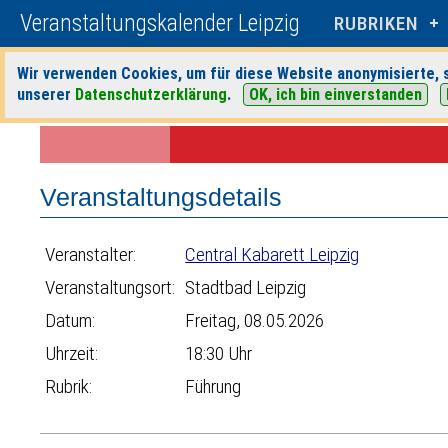
Veranstaltungskalender Leipzig
RUBRIKEN
Wir verwenden Cookies, um für diese Website anonymisierte, s
unserer
Datenschutzerklärung
.
OK, ich bin einverstanden
Startseite
>
Veranstaltungen
>
Suche
>
Führung
>
Central Kabarett L
Veranstaltungsdetails
Veranstalter:
Central Kabarett Leipzig
Veranstaltungsort:
Stadtbad Leipzig
Datum:
Freitag, 08.05.2026
Uhrzeit:
18:30 Uhr
Rubrik:
Führung