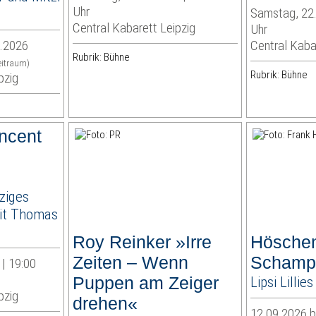
Uhr
Samstag, 22.
Central Kabarett Leipzig
Uhr
9.2026
Central Kaba
Rubrik: Bühne
eitraum)
Rubrik: Bühne
pzig
ncent
ziges
it Thomas
Roy Reinker »Irre
Höschen
Zeiten – Wenn
Schamp
| 19:00
Puppen am Zeiger
Lipsi Lilli
pzig
drehen«
12.09.2026 b