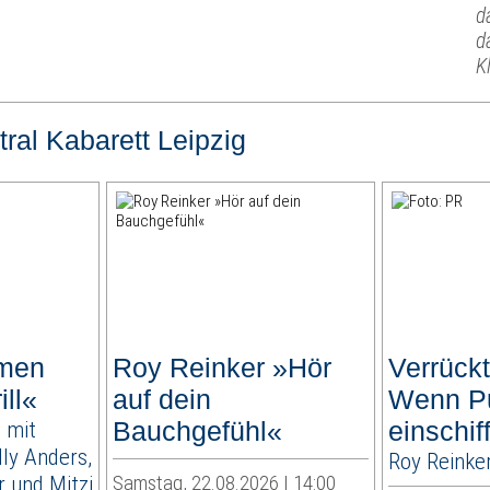
d
d
K
ral Kabarett Leipzig
amen
Roy Reinker »Hör
Verrückt
ill«
auf dein
Wenn P
 mit
Bauchgefühl«
einschif
lly Anders,
Roy Reinke
 und Mitzi
Samstag, 22.08.2026 | 14:00