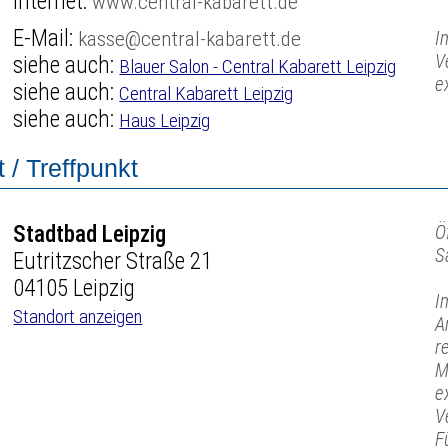
Internet:
www.central-kabarett.de
E-Mail:
kasse@central-kabarett.de
I
V
siehe auch:
Blauer Salon - Central Kabarett Leipzig
e
siehe auch:
Central Kabarett Leipzig
siehe auch:
Haus Leipzig
 / Treffpunkt
Stadtbad Leipzig
Ö
S
Eutritzscher Straße 21
04105 Leipzig
I
Standort anzeigen
A
r
M
e
V
F