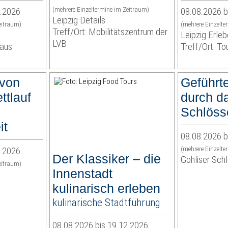
8.2026
(mehrere Einzeltermine im Zeitraum)
08.08.2026 b
Leipzig Details
eitraum)
(mehrere Einzelte
Treff/Ort: Mobilitätszentrum der
Leipzig Erl
LVB
haus
Treff/Ort: To
 von
Geführt
ttlauf
durch d
Schlöss
it
08.08.2026 b
2.2026
(mehrere Einzelte
Der Klassiker – die
Gohliser Sch
eitraum)
Innenstadt
kulinarisch erleben
kulinarische Stadtführung
08.08.2026 bis 19.12.2026