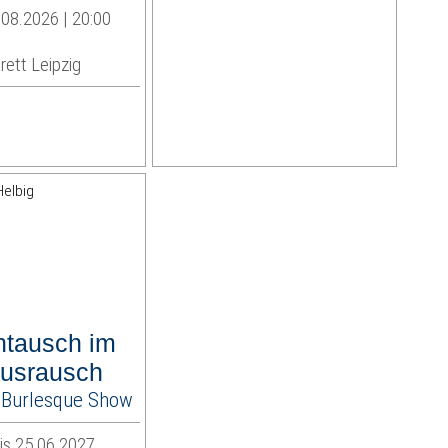
08.2026 | 20:00
rett Leipzig
tausch im
usrausch
es Burlesque Show
is 25.06.2027