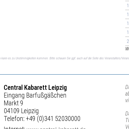
1
1
1
1
2
We
ch kann es zu Unstimmigkeiten kommen. Bitte schauen Sie ggf. auch auf die Seite des Veranstalters/Verans
Central Kabarett Leipzig
D
a
Eingang Barfußgäßchen
v
Markt 9
04109 Leipzig
D
Telefon:
+49 (0)341 52030000
T
V