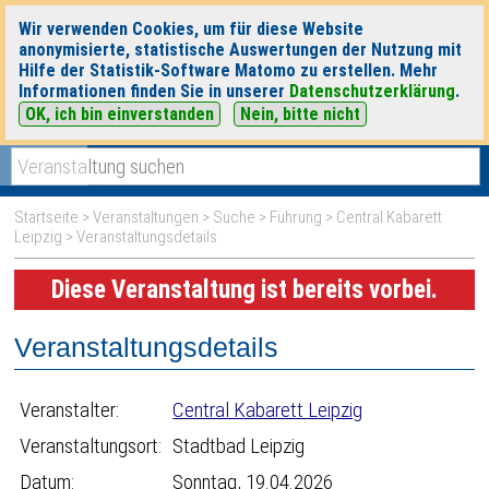
Wir verwenden Cookies, um für diese Website
anonymisierte, statistische Auswertungen der Nutzung mit
Hilfe der Statistik-Software Matomo zu erstellen. Mehr
Informationen finden Sie in unserer
Datenschutzerklärung
.
OK, ich bin einverstanden
Nein, bitte nicht
|
|
heute
morgen
Detaillierte Suche
Startseite
>
Veranstaltungen
>
Suche
>
Führung
>
Central Kabarett
Leipzig
> Veranstaltungsdetails
Diese Veranstaltung ist bereits vorbei.
Veranstaltungsdetails
Veranstalter:
Central Kabarett Leipzig
Veranstaltungsort:
Stadtbad Leipzig
Datum:
Sonntag, 19.04.2026