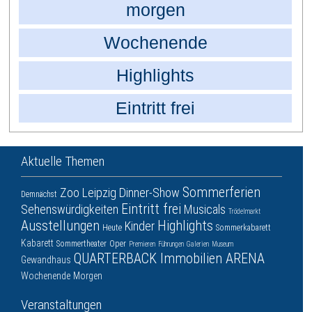
morgen
Wochenende
Highlights
Eintritt frei
Aktuelle Themen
Sommerferien
Zoo Leipzig
Dinner-Show
Demnächst
Eintritt frei
Sehenswürdigkeiten
Musicals
Trödelmarkt
Ausstellungen
Highlights
Kinder
Heute
Sommerkabarett
Kabarett
Sommertheater
Oper
Premieren
Führungen
Galerien
Museum
QUARTERBACK Immobilien ARENA
Gewandhaus
Wochenende
Morgen
Veranstaltungen