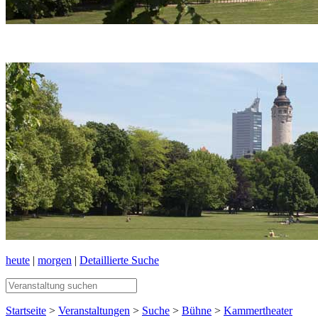
heute
|
morgen
|
Detaillierte Suche
Startseite
>
Veranstaltungen
>
Suche
>
Bühne
>
Kammertheater