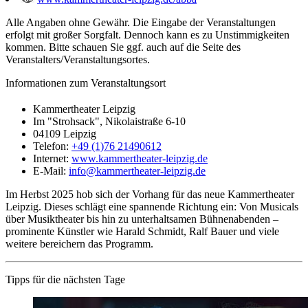
Alle Angaben ohne Gewähr. Die Eingabe der Veranstaltungen
erfolgt mit großer Sorgfalt. Dennoch kann es zu Unstimmigkeiten
kommen. Bitte schauen Sie ggf. auch auf die Seite des
Veranstalters/Veranstaltungsortes.
Informationen zum Veranstaltungsort
Kammertheater Leipzig
Im "Strohsack", Nikolaistraße 6-10
04109 Leipzig
Telefon:
+49 (1)76 21490612
Internet:
www.kammertheater-leipzig.de
E-Mail:
info@kammertheater-leipzig.de
Im Herbst 2025 hob sich der Vorhang für das neue Kammertheater
Leipzig. Dieses schlägt eine spannende Richtung ein: Von Musicals
über Musiktheater bis hin zu unterhaltsamen Bühnenabenden –
prominente Künstler wie Harald Schmidt, Ralf Bauer und viele
weitere bereichern das Programm.
Tipps für die nächsten Tage