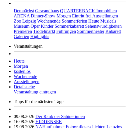
Demnächst
Gewandhaus
QUARTERBACK Immobilien
ARENA
Dinner-Show
Morgen
Eintritt frei
Ausstellungen
Zoo Leipzig
Wochenende
Sommerferien
Heute
Musicals
Museum
Oper
Kinder
Sommerkabarett
Sehenswürdigkeiten
Premieren
Trödelmarkt
Führungen
Sommertheater
Kabarett
Galerien
Highlights
Veranstaltungen
Heute
Morgen
kostenlos
Wochenende
Ausstellungen
Detailsuche
Veranstaltung eintragen
Tipps für die nächsten Tage
09.08.2026
Der Raub der Sabinerinnen
16.08.2026
HIDDENSEE
19.08.2026
NAHaufnahme: Fotografiegeschichten Leipzigs