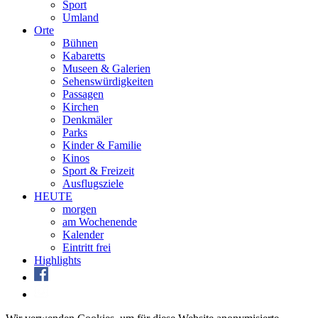
Sport
Umland
Orte
Bühnen
Kabaretts
Museen & Galerien
Sehenswürdigkeiten
Passagen
Kirchen
Denkmäler
Parks
Kinder & Familie
Kinos
Sport & Freizeit
Ausflugsziele
HEUTE
morgen
am Wochenende
Kalender
Eintritt frei
Highlights