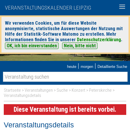
VERANSTALTUNGSKALENDER LEIPZIG
Wir verwenden Cookies, um für diese Website
anonymisierte, statistische Auswertungen der Nutzung mit
Hilfe der Statistik-Software Matomo zu erstellen. Mehr
Informationen finden Sie in unserer
Datenschutzerklärung
.
OK, ich bin einverstanden
Nein, bitte nicht
|
|
heute
morgen
Detaillierte Suche
Startseite
>
Veranstaltungen
>
Suche
>
Konzert
>
Peterskirche
>
Veranstaltungsdetails
Diese Veranstaltung ist bereits vorbei.
Veranstaltungsdetails