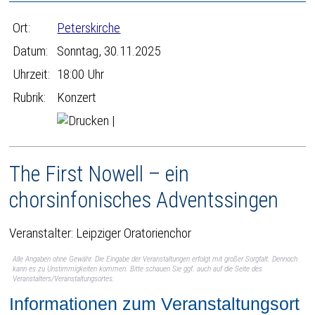
Ort:
Peterskirche
Datum:
Sonntag, 30.11.2025
Uhrzeit:
18:00 Uhr
Rubrik:
Konzert
|
The First Nowell – ein
chorsinfonisches Adventssingen
Veranstalter: Leipziger Oratorienchor
Alle Angaben ohne Gewähr. Die Eingabe der Veranstaltungen erfolgt mit großer Sorgfalt. Dennoch
kann es zu Unstimmigkeiten kommen. Bitte schauen Sie ggf. auch auf die Seite des
Veranstalters/Veranstaltungsortes.
Informationen zum Veranstaltungsort