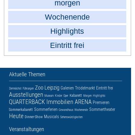
morgen
Wochenende
Highlights
Eintritt frei
Aktuelle Themen
Zoo Leipzig
Galerien
Trödelmarkt
Eintritt frei
Demnächst
Führungen
Ausstellungen
Kabarett
Museum
Kinder
Oper
Morgen
Highlights
QUARTERBACK Immobilien ARENA
Premieren
Sommerferien
Sommertheater
Sommerkabarett
Gewandhaus
Wochenende
Heute
Musicals
Dinner-Show
Sehenswürdigkeiten
Veranstaltungen