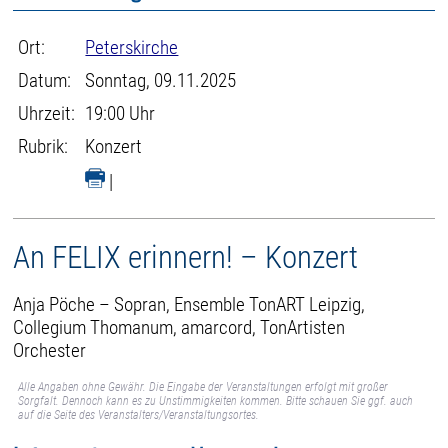
Ort:
Peterskirche
Datum:
Sonntag, 09.11.2025
Uhrzeit:
19:00 Uhr
Rubrik:
Konzert
|
An FELIX erinnern! – Konzert
Anja Pöche – Sopran, Ensemble TonART Leipzig,
Collegium Thomanum, amarcord, TonArtisten
Orchester
Alle Angaben ohne Gewähr. Die Eingabe der Veranstaltungen erfolgt mit großer
Sorgfalt. Dennoch kann es zu Unstimmigkeiten kommen. Bitte schauen Sie ggf. auch
auf die Seite des Veranstalters/Veranstaltungsortes.