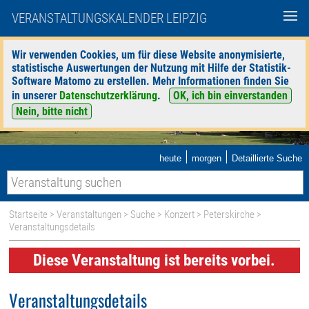
VERANSTALTUNGSKALENDER LEIPZIG
Wir verwenden Cookies, um für diese Website anonymisierte,
statistische Auswertungen der Nutzung mit Hilfe der Statistik-
Software Matomo zu erstellen. Mehr Informationen finden Sie
in unserer
Datenschutzerklärung
.
OK, ich bin einverstanden
Nein, bitte nicht
|
|
heute
morgen
Detaillierte Suche
Startseite
>
Veranstaltungen
>
Suche
>
Konzert
>
Peterskirche
>
Veranstaltungsdetails
Diese Veranstaltung ist bereits vorbei.
Veranstaltungsdetails