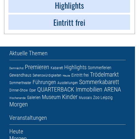
Highlights
Eintritt frei
Aktuelle Themen
Premieren
Highlights
Sommerferien
Kabarett
Demnächst
Trödelmarkt
Gewandhaus
Eintritt frei
Sehenswürdigkeiten
Heute
Sommerkabarett
Führungen
Sommertheater
Ausstellungen
QUARTERBACK Immobilien ARENA
Dinner-Show
Oper
Kinder
Museum
Galerien
Zoo Leipzig
Musicals
Wochenende
Morgen
Veranstaltungen
Heute
Morgen