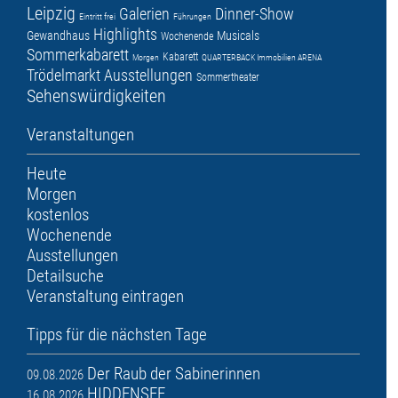
Leipzig
Galerien
Dinner-Show
Eintritt frei
Führungen
Highlights
Gewandhaus
Musicals
Wochenende
Sommerkabarett
Kabarett
Morgen
QUARTERBACK Immobilien ARENA
Trödelmarkt
Ausstellungen
Sommertheater
Sehenswürdigkeiten
Veranstaltungen
Heute
Morgen
kostenlos
Wochenende
Ausstellungen
Detailsuche
Veranstaltung eintragen
Tipps für die nächsten Tage
Der Raub der Sabinerinnen
09.08.2026
HIDDENSEE
16.08.2026