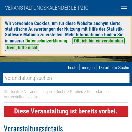
VERANSTALTUNGSKALENDER LEIPZIG
Wir verwenden Cookies, um für diese Website anonymisierte,
statistische Auswertungen der Nutzung mit Hilfe der Statistik-
Software Matomo zu erstellen. Mehr Informationen finden Sie
in unserer
Datenschutzerklärung
.
OK, ich bin einverstanden
Nein, bitte nicht
|
|
heute
morgen
Detaillierte Suche
Startseite
>
Veranstaltungen
>
Suche
>
Kirchen
>
Peterskirche
>
Veranstaltungsdetails
Diese Veranstaltung ist bereits vorbei.
Veranstaltungsdetails