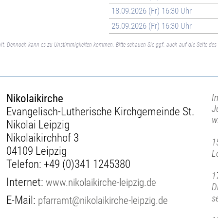
18.09.2026 (Fr) 16:30 Uhr
25.09.2026 (Fr) 16:30 Uhr
lt. Dennoch kann es zu Unstimmigkeiten kommen. Bitte schauen Sie ggf. auch auf die Seite des 
Nikolaikirche
I
J
Evangelisch-Lutherische Kirchgemeinde St.
w
Nikolai Leipzig
Nikolaikirchhof 3
1
04109 Leipzig
L
Telefon:
+49 (0)341 1245380
1
Internet:
www.nikolaikirche-leipzig.de
D
s
E-Mail:
pfarramt@nikolaikirche-leipzig.de