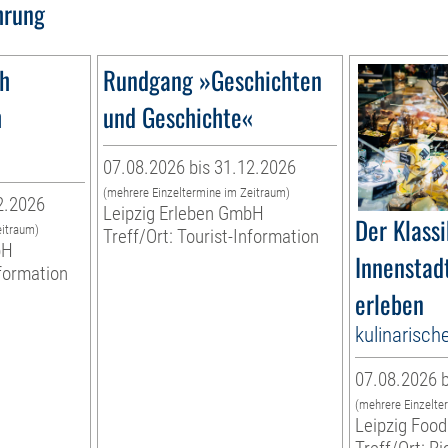
hrung
1h
Rundgang »Geschichten
h
und Geschichte«
07.08.2026 bis 31.12.2026
(mehrere Einzeltermine im Zeitraum)
2.2026
Leipzig Erleben GmbH
Der Klassi
eitraum)
Treff/Ort: Tourist-Information
bH
Innenstadt
nformation
erleben
kulinarisch
07.08.2026 b
(mehrere Einzelte
Leipzig Food