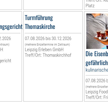
Treff/Ort: R
Platz
Turmführung
ngsgericht
Thomaskirche
2.2026
07.08.2026 bis 30.12.2026
eitraum)
(mehrere Einzeltermine im Zeitraum)
bH
Leipzig Erleben GmbH
Die Eisen
Treff/Ort: Thomaskirchhof
ericht
gefährlich
kulinarisch
07.08.2026 b
(mehrere Einzelte
Leipzig Food
Treff/Ort: Fr