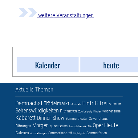
weitere Veranstaltungen
Kalender
heute
Aktuelle Themen
Demnächst
Eintritt frei
Trödelmarkt
Museum
Musicals
Sehenswürdigkeiten
Premieren
Wochenende
Zoo Leipzig
Kinder
Kabarett
Dinner-Show
Sommertheater
Gewandhaus
Heute
Morgen
Oper
Führungen
QUARTERBACK Immobilien ARENA
Galerien
Sommerkabarett
Sommerferien
Ausstellungen
Highlights