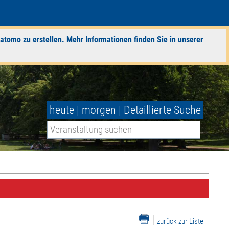
atomo zu erstellen. Mehr Informationen finden Sie in unserer
heute
|
morgen
|
Detaillierte Suche
|
zurück zur Liste