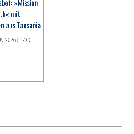
ebet: »Mission
rth« mit
en aus Tansania
9.2026 | 17:00
e