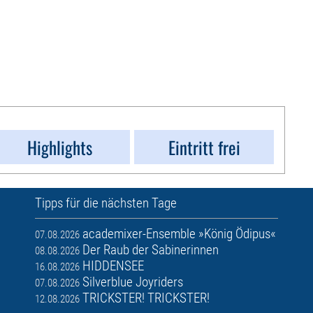
Highlights
Eintritt frei
Tipps für die nächsten Tage
academixer-Ensemble »König Ödipus«
07.08.2026
Der Raub der Sabinerinnen
08.08.2026
HIDDENSEE
16.08.2026
Silverblue Joyriders
07.08.2026
TRICKSTER! TRICKSTER!
12.08.2026