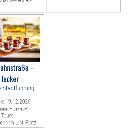
ichard-Wagner-
bahnstraße –
 lecker
e Stadtführung
is 19.12.2026
rmine im Zeitraum)
 Tours
iedrich-List-Platz