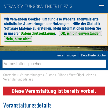
VERANSTALTUNGSKALENDER LEIPZIG
Wir verwenden Cookies, um für diese Website anonymisierte,
statistische Auswertungen der Nutzung mit Hilfe der Statistik-
Software Matomo zu erstellen. Mehr Informationen finden Sie
in unserer
Datenschutzerklärung
.
OK, ich bin einverstanden
Nein, bitte nicht
|
|
heute
morgen
Detaillierte Suche
Startseite
>
Veranstaltungen
>
Suche
>
Bühne
>
Westflügel Leipzig
>
Veranstaltungsdetails
Diese Veranstaltung ist bereits vorbei.
Veranstaltungsdetails