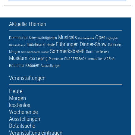
Aktuelle Themen
Musicals
Oper
Demnächst
Sehenswürdigkeiten
Wochenende
Highlights
Führungen
Dinner-Show
Trödelmarkt
Galerien
Heute
Gewandhaus
Sommerkabarett
Sommerferien
Morgen
Sommertheater
Kinder
Museum
Zoo Leipzig
Premieren
QUARTERBACK Immobilien ARENA
Kabarett
Eintritt frei
Ausstellungen
Veranstaltungen
Heute
Morgen
kostenlos
Wochenende
Ausstellungen
Detailsuche
Veranstaltung eintragen